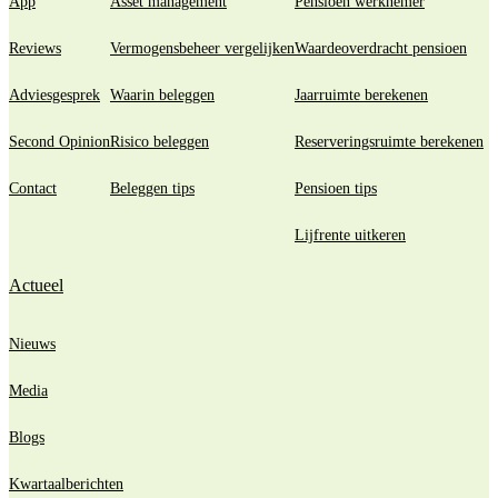
App
Asset management
Pensioen werknemer
Reviews
Vermogensbeheer vergelijken
Waardeoverdracht pensioen
Adviesgesprek
Waarin beleggen
Jaarruimte berekenen
Second Opinion
Risico beleggen
Reserveringsruimte berekenen
Contact
Beleggen tips
Pensioen tips
Lijfrente uitkeren
Actueel
Nieuws
Media
Blogs
Kwartaalberichten