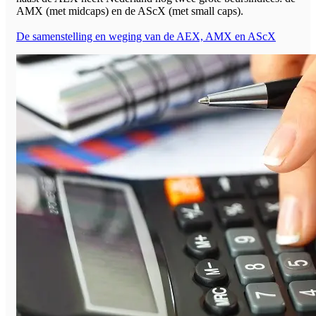
AMX (met midcaps) en de AScX (met small caps).
De samenstelling en weging van de AEX, AMX en AScX