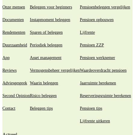
Onze mensen
Beleggen voor beginners
Pensioenbeleggen vergelijken
Documenten
Instapmoment beleggen
Pensioen opbouwen
Rendementen
Sparen of beleggen
Lijfrente
Duurzaamheid
Periodiek beleggen
Pensioen ZZP
App
Asset management
Pensioen werknemer
Reviews
Vermogensbeheer vergelijken
Waardeoverdracht pensioen
Adviesgesprek
Waarin beleggen
Jaarruimte berekenen
Second Opinion
Risico beleggen
Reserveringsruimte berekenen
Contact
Beleggen tips
Pensioen tips
Lijfrente uitkeren
Actueel