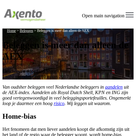
Open main navigation
Home
>
Beleggen
>
Beleggen is meer dan alleen de AEX
Beleggen is meer dan alleen de
AEX
Geschreven door
Jaap Steur
Laatst geüpdatet op 10 maart 2017
Van oudsher beleggen veel Nederlandse beleggers in
aandelen
uit
de AEX-index. Aandelen als Royal Dutch Shell, KPN en ING zijn
goed vertegenwoordigd in veel beleggingsportefeuilles. Ongemerkt
loop je daarmee een hoog
risico
. Wij leggen uit waarom.
Home-bias
Het fenomeen dat men liever aandelen koopt die afkomstig zijn uit
het land of de regio waar de belegger woont, wordt home-bias