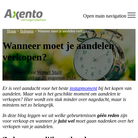
Open main navigation
Home
>
Beleggen
>
Wanneer moet je aandelen verkopen?
Wanneer moet je aandelen
verkopen?
Geschreven door
Wessel Stuijt
Laatst geüpdatet op 20 augustus 2024
Er is veel aandacht voor het beste
instapmoment
bij het kopen van
aandelen. Maar wat is het geschikte moment om aandelen te
verkopen? Hier wordt een stuk minder over nagedacht, maar is
minstens net zo belangrijk.
In deze blog leggen we uit welke gebeurtenissen
géén reden
zijn
voor verkoop en wanneer je
juist wel
moet gaan nadenken over het
verkopen van je aandelen.