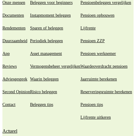
Onze mensen
Beleggen voor beginners
Pensioenbeleggen vergelijken
Documenten
Instapmoment beleggen
Pensioen opbouwen
Rendementen
Sparen of beleggen
Lijfrente
Duurzaamheid
Periodiek beleggen
Pensioen ZZP
App
Asset management
Pensioen werknemer
Reviews
Vermogensbeheer vergelijken
Waardeoverdracht pensioen
Adviesgesprek
Waarin beleggen
Jaarruimte berekenen
Second Opinion
Risico beleggen
Reserveringsruimte berekenen
Contact
Beleggen tips
Pensioen tips
Lijfrente uitkeren
Actueel