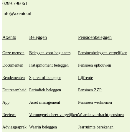
0299-796061
info@axento.nl
Axento
Beleggen
Pensioenbeleggen
Onze mensen
Beleggen voor beginners
Pensioenbeleggen vergelijken
Documenten
Instapmoment beleggen
Pensioen opbouwen
Rendementen
Sparen of beleggen
Lijfrente
Duurzaamheid
Periodiek beleggen
Pensioen ZZP
App
Asset management
Pensioen werknemer
Reviews
Vermogensbeheer vergelijken
Waardeoverdracht pensioen
Adviesgesprek
Waarin beleggen
Jaarruimte berekenen