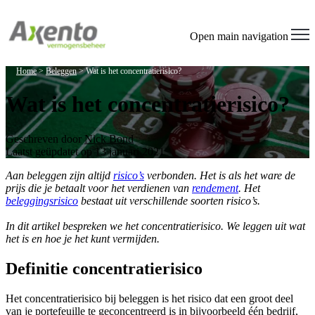
Open main navigation
Home
>
Beleggen
>
Wat is het concentratierisico?
Wat is het concentratierisico?
Geschreven door
Nick Bond
Laatst geüpdatet op 13 januari 2021
Aan beleggen zijn altijd
risico’s
verbonden. Het is als het ware de
prijs die je betaalt voor het verdienen van
rendement
. Het
beleggingsrisico
bestaat uit verschillende soorten risico’s.
In dit artikel bespreken we het concentratierisico. We leggen uit wat
het is en hoe je het kunt vermijden.
Definitie concentratierisico
Het concentratierisico bij beleggen is het risico dat een groot deel
van je portefeuille te geconcentreerd is in bijvoorbeeld één bedrijf,