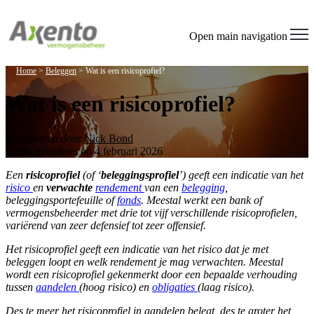
Open main navigation
Home
>
Beleggen
>
Wat is een risicoprofiel?
Wat is een risicoprofiel?
Geschreven door
Nick Bond
Laatst geüpdatet op 4 februari 2026
Een
risicoprofiel
(of ‘
beleggingsprofiel
’) geeft een indicatie van het
risico
en
verwachte
rendement
van een
belegging
,
beleggingsportefeuille of
fonds
. Meestal werkt een bank of
vermogensbeheerder met drie tot vijf verschillende risicoprofielen,
variërend van zeer defensief tot zeer offensief.
Het risicoprofiel geeft een indicatie van het risico dat je met
beleggen loopt en welk rendement je mag verwachten. Meestal
wordt een risicoprofiel gekenmerkt door een bepaalde verhouding
tussen
aandelen
(hoog risico) en
obligaties
(laag risico).
Des te meer het risicoprofiel in aandelen belegt, des te groter het