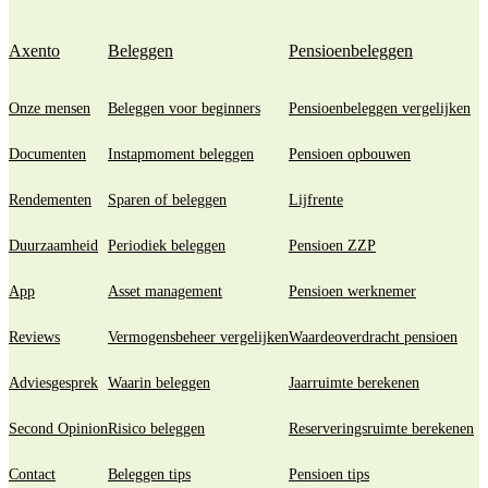
Axento
Beleggen
Pensioenbeleggen
Onze mensen
Beleggen voor beginners
Pensioenbeleggen vergelijken
Documenten
Instapmoment beleggen
Pensioen opbouwen
Rendementen
Sparen of beleggen
Lijfrente
Duurzaamheid
Periodiek beleggen
Pensioen ZZP
App
Asset management
Pensioen werknemer
Reviews
Vermogensbeheer vergelijken
Waardeoverdracht pensioen
Adviesgesprek
Waarin beleggen
Jaarruimte berekenen
Second Opinion
Risico beleggen
Reserveringsruimte berekenen
Contact
Beleggen tips
Pensioen tips