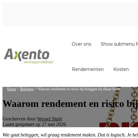
Over ons
Show submenu f
Rendementen
Kosten
Home
>
Beleggen
>
Waarom rendement en risico bij beleggen bij elkaar horen
Waarom rendement en risico bij
Geschreven door
Wessel Stuijt
Laatst geüpdatet op 27 mei 2026
Wie gaat beleggen, wil graag rendement maken. Dat is logisch. Je bel