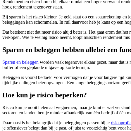
Rendement en risico horen bij elkaar omdat een hoger verwacht rendem
hoog rendement tegenover staan.
Bij sparen is het risico kleiner. Je geld staat op een spaarrekening en
beleggingen kan schommelen. In ruil daarvoor heb je kans op een hog
Dat betekent niet dat meer risico altijd beter is. Het gaat erom dat he
verkopen. Wie te weinig risico neemt, loopt misschien rendement mis d
Sparen en beleggen hebben allebei een func
Sparen en beleggen
worden vaak tegenover elkaar gezet, maar dat is ni
buffer of een geplande uitgave op korte termijn.
Beleggen is vooral bedoeld voor vermogen dat je voor langere tijd kun
tijdelijke dalingen beter opvangen. Een lange beleggingshorizon geeft
Hoe kun je risico beperken?
Risico kun je nooit helemaal wegnemen, maar je kunt er wel verstandi
sectoren en landen ben je minder afhankelijk van één bedrijf of één m
Daarnaast is het belangrijk dat je beleggingen passen bij je
risicoprofi
je offensiever belegt dan bij je past, of juist te voorzichtig bent voor h