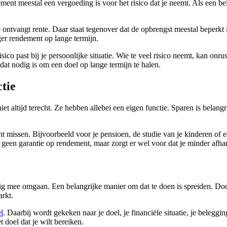
ent meestal een vergoeding is voor het risico dat je neemt. Als een b
 je ontvangt rente. Daar staat tegenover dat de opbrengst meestal beperk
er rendement op lange termijn.
t risico past bij je persoonlijke situatie. Wie te veel risico neemt, kan
at nodig is om een doel op lange termijn te halen.
tie
et altijd terecht. Ze hebben allebei een eigen functie. Sparen is belang
t missen. Bijvoorbeeld voor je pensioen, de studie van je kinderen of e
 geen garantie op rendement, maar zorgt er wel voor dat je minder afha
g mee omgaan. Een belangrijke manier om dat te doen is spreiden. Door
arkt.
el
. Daarbij wordt gekeken naar je doel, je financiële situatie, je belegg
et doel dat je wilt bereiken.