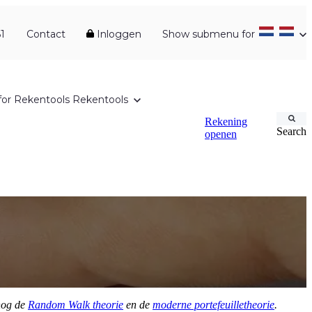
1
Contact
Inloggen
Show submenu for
or Rekentools
Rekentools
Rekening
Search
openen
 nog de
Random Walk theorie
en de
moderne portefeuilletheorie
.