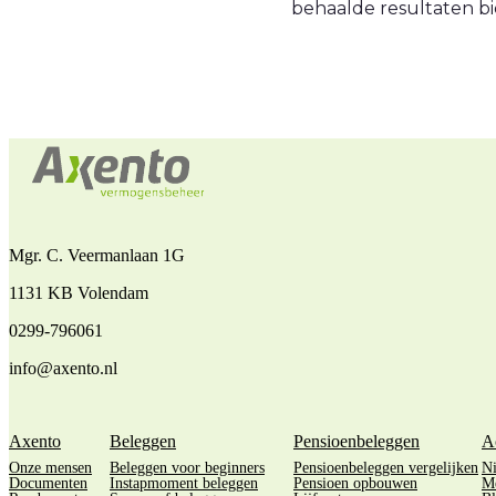
behaalde resultaten bi
Mgr. C. Veermanlaan 1G
1131 KB Volendam
0299-796061
info@axento.nl
Axento
Beleggen
Pensioenbeleggen
A
Onze mensen
Beleggen voor beginners
Pensioenbeleggen vergelijken
N
Documenten
Instapmoment beleggen
Pensioen opbouwen
M