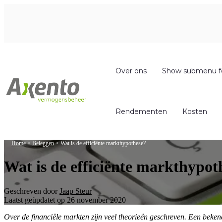
Over ons
Show submenu f
Rendementen
Kosten
Home
>
Beleggen
>
Wat is de efficiënte markthypothese?
Wat is de efficiënte markthypot
Geschreven door
Jaap Steur
Laatst geüpdatet op 26 november 2020
Over de financiële markten zijn veel theorieën geschreven. Een beke