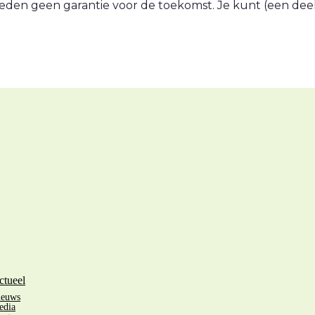
eden geen garantie voor de toekomst. Je kunt (een deel v
ctueel
ieuws
edia