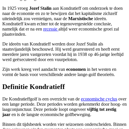
In 1925 vroeg
Jozef Stalin
aan Kondratieff om onderzoek te doen
naar de economie en zo te bewijzen dat het kapitalisme zichzelf
uiteindelijk zou vernietigen, naar de
Marxistische
ideeën.
Kondratieff kwam echter tot de tegenovergestelde conclusie,
namelijk dat er na een
recessie
altijd weer economische groei zal
plaatsvinden.
De ideeën van Kondratieff werden door Jozef Stalin als
staatsvijandelijk beschouwd. Hij werd gearresteerd en heeft eerst
meerdere jaren vastgezeten voordat hij in 1938 op 46-jarige leeftijd
werd geëxecuteerd door een vuurpeloton.
Zijn werk kreeg veel aandacht van
economen
in het westen en
vormt de basis voor verschillende andere lange-golf theorieën.
Definitie Kondratieff
De Kondratieffgolf is een overzicht van de
economische cyclus
over
een lange periode. Deze periodes worden gekenmerkt door hoog- en
laagconjunctuur. Deze periode loopt ongeveer
vijftig tot zestig
jaar
en is de langste economische golfbeweging.
Binnen dit tijdsbestek worden vier seizoenen onderscheiden. Binnen