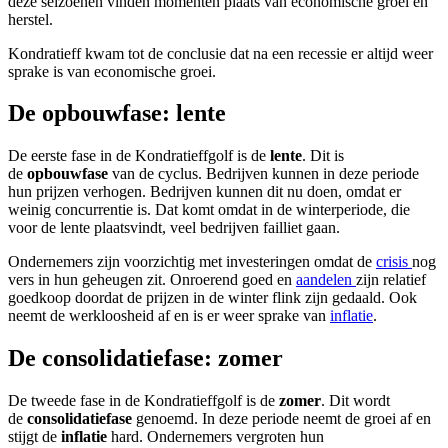
deze seizoenen vinden momenten plaats van economische groei en
herstel.
Kondratieff kwam tot de conclusie dat na een recessie er altijd weer
sprake is van economische groei.
De opbouwfase: lente
De eerste fase in de Kondratieffgolf is de
lente
. Dit is
de
opbouwfase
van de cyclus. Bedrijven kunnen in deze periode
hun prijzen verhogen. Bedrijven kunnen dit nu doen, omdat er
weinig concurrentie is. Dat komt omdat in de winterperiode, die
voor de lente plaatsvindt, veel bedrijven failliet gaan.
Ondernemers zijn voorzichtig met investeringen omdat de
crisis
nog
vers in hun geheugen zit. Onroerend goed en
aandelen
zijn relatief
goedkoop doordat de prijzen in de winter flink zijn gedaald. Ook
neemt de werkloosheid af en is er weer sprake van
inflatie
.
De consolidatiefase: zomer
De tweede fase in de Kondratieffgolf is de
zomer
. Dit wordt
de
consolidatiefase
genoemd. In deze periode neemt de groei af en
stijgt de
inflatie
hard. Ondernemers vergroten hun