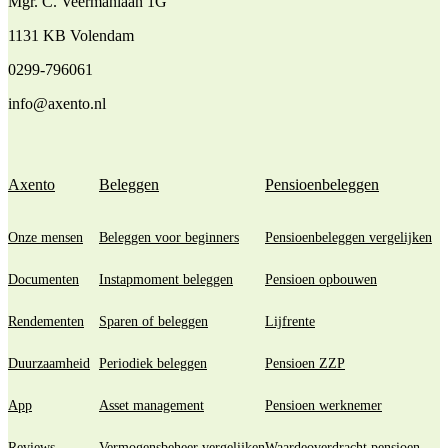
Mgr. C. Veermanlaan 1G
1131 KB Volendam
0299-796061
info@axento.nl
Axento
Beleggen
Pensioenbeleggen
Onze mensen
Beleggen voor beginners
Pensioenbeleggen vergelijken
Documenten
Instapmoment beleggen
Pensioen opbouwen
Rendementen
Sparen of beleggen
Lijfrente
Duurzaamheid
Periodiek beleggen
Pensioen ZZP
App
Asset management
Pensioen werknemer
Reviews
Vermogensbeheer vergelijken
Waardeoverdracht pensioen