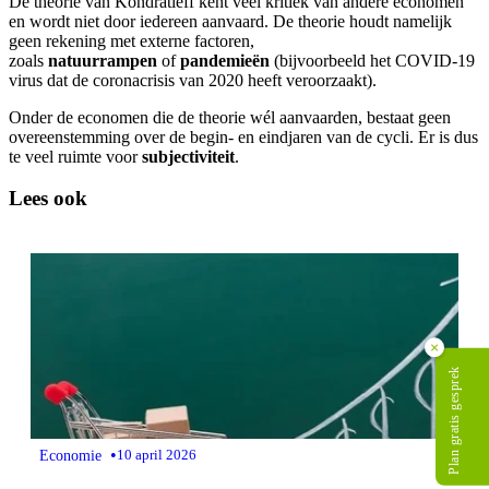
De theorie van Kondratieff kent veel kritiek van andere economen
en wordt niet door iedereen aanvaard. De theorie houdt namelijk
geen rekening met externe factoren,
zoals
natuurrampen
of
pandemieën
(bijvoorbeeld het COVID-19
virus dat de coronacrisis van 2020 heeft veroorzaakt).
Onder de economen die de theorie wél aanvaarden, bestaat geen
overeenstemming over de begin- en eindjaren van de cycli. Er is dus
te veel ruimte voor
subjectiviteit
.
Lees ook
×
Plan gratis gesprek
•
Economie
10 april 2026