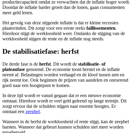
productiecapaciteit omdat ze verwachten dat de inflatie hoger wordt.
Doordat de inflatie harder groeit dan de lonen, gaan consumenten
meer geld lenen.
Het gevolg van deze stijgende inflatie is dat er kleine recessies
plaatsvinden. Dit zorgt voor een eerste reeks
faillissementen
.
Hierdoor stijgt de werkloosheid weer. Ondanks de stijging van de
werkloosheid stijgen de rente en de inflatie nog steeds.
De stabilisatiefase: herfst
De derde fase is de
herfst
. Dit wordt de
stabilisatie- of
plateaufase
genoemd. De economie toont herstel en de inflatie
neemt af. Belastingen worden verlaagd en de kloof tussen arm en
rijk neemt toe. Ook beginnen de prijzen van aandelen en onroerend
goed naar een hoogtepunt te komen.
In deze tijd wordt er vanuit gegaan dat er een nieuwe economie
ontstaat. Hierdoor wordt er veel geld geleend op lange termijn. Dit
zorgt ervoor dat de schulden stijgen naar enorme hoogtes. Er
ontstaat een
zeepbel
.
Wanneer in de herfst de werkloosheid of rente stijgt, kan de zeepbel
barsten. Wanneer dat gebeurt kunnen schulden niet meer worden
terugbetaald.