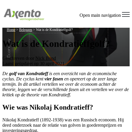
Open main navigation
Home
>
Beleggen
>
Wat is de Kondratieffgolf?
Wat is de Kondratieffgolf?
Geschreven door
Nick Bond
Laatst geüpdatet op 30 april 2021
De
golf van Kondratieff
is een overzicht van de economische
cyclus. De cyclus kent
vier fasen
en opereert op de zeer lange
termijn. In dit artikel vertellen we over de econoom achter de
theorie, leggen we de verschillende fasen uit en vertellen we over de
kritiek op de theorie van Kondratieff.
Wie was Nikolaj Kondratieff?
Nikolaj Kondratieff (1892-1938) was een Russisch econoom. Hij
deed onderzoek naar de relatie van golven in goederenprijzen en
investeringsgedrag.