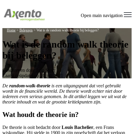
Welcome
to
All
Open main navigation
in
One
Home
>
Beleggen
>
Wat is de random walk theorie bij beleggen?
Accessibility
screen
Wat is de random walk theorie
reader.
To
bij beleggen?
start
the
All
in
Geschreven door
Jaap Steur
One
Laatst geüpdatet op 20 juli 2021
Accessibility
screen
De
random-walk-theorie
is een uitgangspunt dat veel gebruikt
reader,
wordt in de financiële wereld. De theorie wordt echter niet door
press
iedereen even serieus genomen. In dit artikel leggen we uit wat de
"Ctrl
theorie inhoudt en wat de grootste kritiekpunten zijn.
+
/".
Wat houdt de theorie in?
This
shortcut
De theorie is ooit bedacht door
Louis Bachelier
, een Frans
activates
wiskundige. Hij stelde in 1900 in zijn proefschrift dat het verloop
the