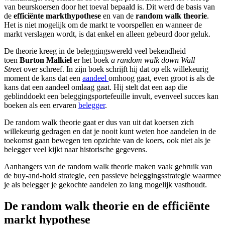
van beurskoersen door het toeval bepaald is. Dit werd de basis van
screen
de
efficiënte markthypothese
en van de
random walk theorie
.
reader
Het is niet mogelijk om de markt te voorspellen en wanneer de
to
markt verslagen wordt, is dat enkel en alleen gebeurd door geluk.
help
you
De theorie kreeg in de beleggingswereld veel bekendheid
navigate
toen
Burton Malkiel
er het boek
a random walk down Wall
and
Street
over schreef. In zijn boek schrijft hij dat op elk willekeurig
interact
moment de kans dat een
aandeel
omhoog gaat, even groot is als de
with
kans dat een aandeel omlaag gaat. Hij stelt dat een aap die
the
geblinddoekt een beleggingsportefeuille invult, evenveel succes kan
content.
boeken als een ervaren
belegger
.
De random walk theorie gaat er dus van uit dat koersen zich
willekeurig gedragen en dat je nooit kunt weten hoe aandelen in de
toekomst gaan bewegen ten opzichte van de koers, ook niet als je
belegger veel kijkt naar historische gegevens.
Aanhangers van de random walk theorie maken vaak gebruik van
de buy-and-hold strategie, een passieve beleggingsstrategie waarmee
je als belegger je gekochte aandelen zo lang mogelijk vasthoudt.
De random walk theorie en de efficiënte
markt hypothese