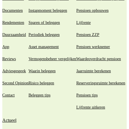
Documenten
Instapmoment beleggen
Pensioen opbouwen
Rendementen
Sparen of beleggen
Lijfrente
Duurzaamheid
Periodiek beleggen
Pensioen ZZP
App
Asset management
Pensioen werknemer
Reviews
Vermogensbeheer vergelijken
Waardeoverdracht pensioen
Adviesgesprek
Waarin beleggen
Jaarruimte berekenen
Second Opinion
Risico beleggen
Reserveringsruimte berekenen
Contact
Beleggen tips
Pensioen tips
Lijfrente uitkeren
Actueel