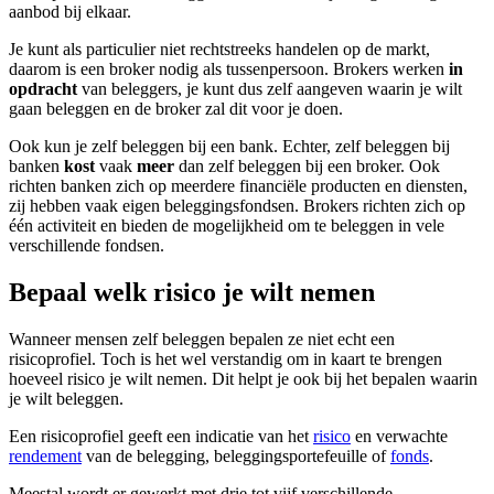
aanbod bij elkaar.
Je kunt als particulier niet rechtstreeks handelen op de markt,
daarom is een broker nodig als tussenpersoon. Brokers werken
in
opdracht
van beleggers, je kunt dus zelf aangeven waarin je wilt
gaan beleggen en de broker zal dit voor je doen.
Ook kun je zelf beleggen bij een bank. Echter, zelf beleggen bij
banken
kost
vaak
meer
dan zelf beleggen bij een broker. Ook
richten banken zich op meerdere financiële producten en diensten,
zij hebben vaak eigen beleggingsfondsen. Brokers richten zich op
één activiteit en bieden de mogelijkheid om te beleggen in vele
verschillende fondsen.
Bepaal welk risico je wilt nemen
Wanneer mensen zelf beleggen bepalen ze niet echt een
risicoprofiel. Toch is het wel verstandig om in kaart te brengen
hoeveel risico je wilt nemen. Dit helpt je ook bij het bepalen waarin
je wilt beleggen.
Een risicoprofiel geeft een indicatie van het
risico
en verwachte
rendement
van de belegging, beleggingsportefeuille of
fonds
.
Meestal wordt er gewerkt met drie tot vijf verschillende