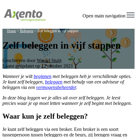
Open main navigation
Home
>
Beleggen
>
Zelf beleggen in vijf stappen
Zelf beleggen in vijf stappen
Geschreven door
Wessel Stuijt
Laatst geüpdatet op 12 oktober 2021
Wanneer je wilt
beginnen
met beleggen heb je verschillende opties.
Je kunt zelf beleggen,
beleggen
met behulp van een adviseur of
beleggen via een
vermogensbeheerder
.
In deze blog leggen we je alles uit over zelf beleggen. Je leest
precies waar je op moet letten wanneer je zelf begint met beleggen.
Waar kun je zelf beleggen?
Je kunt zelf beleggen via een broker. Een broker is een soort
tussenpersoon tussen beleggers en de beurs, zij brengen vraag en