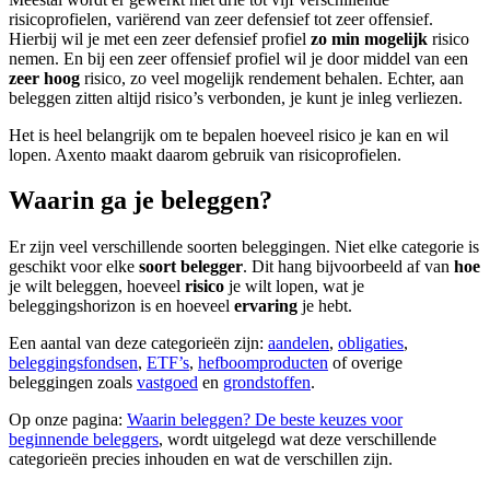
risicoprofielen, variërend van zeer defensief tot zeer offensief.
Hierbij wil je met een zeer defensief profiel
zo min mogelijk
risico
nemen. En bij een zeer offensief profiel wil je door middel van een
zeer hoog
risico, zo veel mogelijk rendement behalen. Echter, aan
beleggen zitten altijd risico’s verbonden, je kunt je inleg verliezen.
Het is heel belangrijk om te bepalen hoeveel risico je kan en wil
lopen. Axento maakt daarom gebruik van risicoprofielen.
Waarin ga je beleggen?
Er zijn veel verschillende soorten beleggingen. Niet elke categorie is
geschikt voor elke
soort belegger
. Dit hang bijvoorbeeld af van
hoe
je wilt beleggen, hoeveel
risico
je wilt lopen, wat je
beleggingshorizon is en hoeveel
ervaring
je hebt.
Een aantal van deze categorieën zijn:
aandelen
,
obligaties
,
beleggingsfondsen
,
ETF’s
,
hefboomproducten
of overige
beleggingen zoals
vastgoed
en
grondstoffen
.
Op onze pagina:
Waarin beleggen? De beste keuzes voor
beginnende beleggers
, wordt uitgelegd wat deze verschillende
categorieën precies inhouden en wat de verschillen zijn.