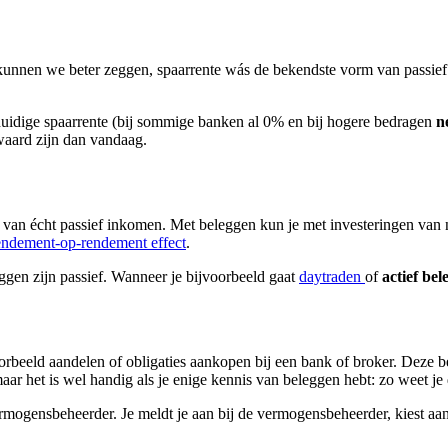
 kunnen we beter zeggen, spaarrente wás de bekendste vorm van passie
huidige spaarrente (bij sommige banken al 0% en bij hogere bedragen
n
 waard zijn dan vandaag.
 van écht passief inkomen. Met beleggen kun je met investeringen van 
endement-op-rendement effect
.
ggen zijn passief. Wanneer je bijvoorbeeld gaat
daytraden
of
actief bel
voorbeeld aandelen of obligaties aankopen bij een bank of broker. Dez
 maar het is wel handig als je enige kennis van beleggen hebt: zo weet j
vermogensbeheerder. Je meldt je aan bij de vermogensbeheerder, kiest aan