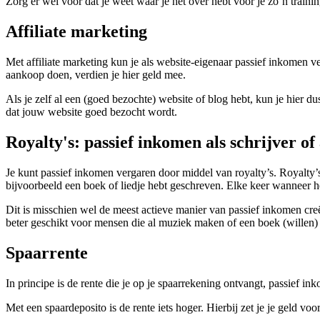
Zorg er wel voor dat je weet waar je het over hebt voor je zo’n train
Affiliate marketing
Met affiliate marketing kun je als website-eigenaar passief inkomen v
aankoop doen, verdien je hier geld mee.
Als je zelf al een (goed bezochte) website of blog hebt, kun je hier du
dat jouw website goed bezocht wordt.
Royalty's: passief inkomen als schrijver of 
Je kunt passief inkomen vergaren door middel van royalty’s. Royalty’
bijvoorbeeld een boek of liedje hebt geschreven. Elke keer wanneer h
Dit is misschien wel de meest actieve manier van passief inkomen cre
beter geschikt voor mensen die al muziek maken of een boek (willen) 
Spaarrente
In principe is de rente die je op je spaarrekening ontvangt, passief i
Met een spaardeposito is de rente iets hoger. Hierbij zet je je geld voor