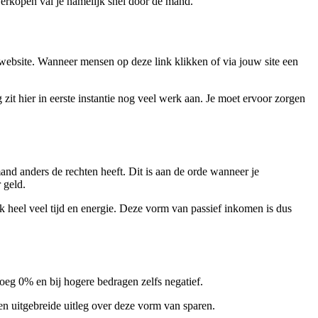
 verkopen val je namelijk snel door de mand.
w website. Wanneer mensen op deze link klikken of via jouw site een
 zit hier in eerste instantie nog veel werk aan. Je moet ervoor zorgen
nd anders de rechten heeft. Dit is aan de orde wanneer je
 geld.
 heel veel tijd en energie. Deze vorm van passief inkomen is dus
noeg 0% en bij hogere bedragen zelfs negatief.
n uitgebreide uitleg over deze vorm van sparen.