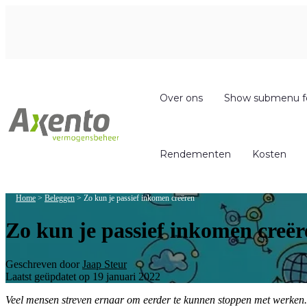
Over ons
Show submenu f
Rendementen
Kosten
Home
>
Beleggen
>
Zo kun je passief inkomen creëren
Zo kun je passief inkomen creër
Geschreven door
Jaap Steur
Laatst geüpdatet op 19 januari 2022
Veel mensen streven ernaar om eerder te kunnen stoppen met werken. D