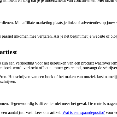
ing aanbiedt en zorg dat je je onderscheidt van concurrenten. Met onzin
erdienen. Met affiliate marketing plaats je links of advertenties op jou
s passief inkomen mee vergaren. Als je net begint met je website of blog
artiest
s zijn een vergoeding voor het gebruiken van een product waarover iema
et boek wordt verkocht of het nummer gestreamd, ontvangt de schrijver
ëren. Het schrijven van een boek of het maken van muziek kost namelijk
schrijven.
nkomen. Tegenwoordig is dit echter niet meer het geval. De rente is nage
 een aantal jaar vast. Lees ons artikel:
Wat is een spaardeposito?
voor ee