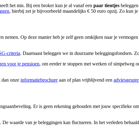
eeft het mis. Bij een broker kun je al vanaf een
paar tientjes
beleggen 
eggen
, hierbij zet je bijvoorbeeld maandelijks € 50 euro opzij. Zo ku
n nemen. Op deze manier heb je zelf geen omkijken naar je vermogen e
G-criteria
. Daarnaast beleggen we in duurzame beleggingsfondsen. Z
gen voor je pensioen
, om eerder te stoppen met werken of simpelweg omd
g dan onze
informatiebrochure
aan of plan vrijblijvend een
adviesgespr
gingsaanbeveling. Er is geen rekening gehouden met jouw specifieke oms
e. De waarde van je beleggingen kan fluctueren. In het verleden behaald