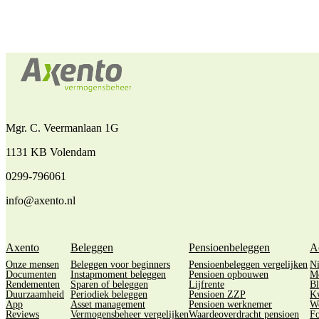
Mgr. C. Veermanlaan 1G
1131 KB Volendam
0299-796061
info@axento.nl
Axento
Beleggen
Pensioenbeleggen
A
Onze mensen
Beleggen voor beginners
Pensioenbeleggen vergelijken
N
Documenten
Instapmoment beleggen
Pensioen opbouwen
M
Rendementen
Sparen of beleggen
Lijfrente
Bl
Duurzaamheid
Periodiek beleggen
Pensioen ZZP
Kw
App
Asset management
Pensioen werknemer
We
Reviews
Vermogensbeheer vergelijken
Waardeoverdracht pensioen
Fo