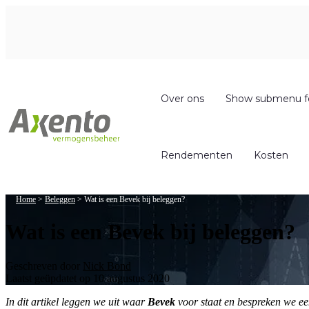
Welcome
to
All
in
One
Accessibility
screen
reader.
Over ons
Show submenu f
To
start
the
All
Rendementen
Kosten
in
One
Accessibility
screen
Home
>
Beleggen
>
Wat is een Bevek bij beleggen?
reader,
press
Wat is een Bevek bij beleggen?
"Ctrl
+
/".
Geschreven door
Nick Bond
This
Laatst geüpdatet op 10 augustus 2020
shortcut
activates
In dit artikel leggen we uit waar
Bevek
voor staat en bespreken we een
the