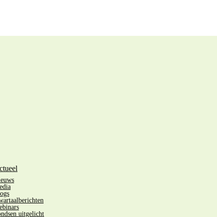
ctueel
ieuws
edia
ogs
artaalberichten
binars
ndsen uitgelicht