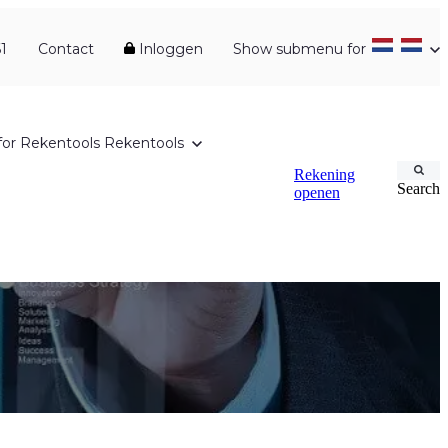
1
Contact
Inloggen
Show submenu for
or Rekentools
Rekentools
Rekening
Search
openen