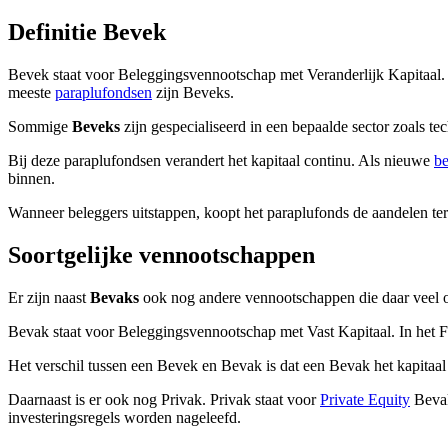
screen
Definitie Bevek
reader
to
help
Bevek staat voor Beleggingsvennootschap met Veranderlijk Kapitaal. 
you
meeste
paraplufondsen
zijn Beveks.
navigate
and
Sommige
Beveks
zijn gespecialiseerd in een bepaalde sector zoals t
interact
Bij deze paraplufondsen verandert het kapitaal continu. Als nieuwe
be
with
binnen.
the
content.
Wanneer beleggers uitstappen, koopt het paraplufonds de aandelen teru
Soortgelijke vennootschappen
Er zijn naast
Bevaks
ook nog andere vennootschappen die daar veel op
Bevak staat voor Beleggingsvennootschap met Vast Kapitaal. In het Fr
Het verschil tussen een Bevek en Bevak is dat een Bevak het kapitaal
Daarnaast is er ook nog Privak. Privak staat voor
Private Equity
Bevak
investeringsregels worden nageleefd.