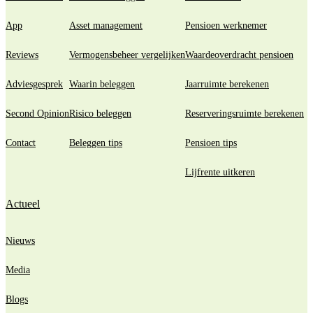
App
Asset management
Pensioen werknemer
Reviews
Vermogensbeheer vergelijken
Waardeoverdracht pensioen
Adviesgesprek
Waarin beleggen
Jaarruimte berekenen
Second Opinion
Risico beleggen
Reserveringsruimte berekenen
Contact
Beleggen tips
Pensioen tips
Lijfrente uitkeren
Actueel
Nieuws
Media
Blogs