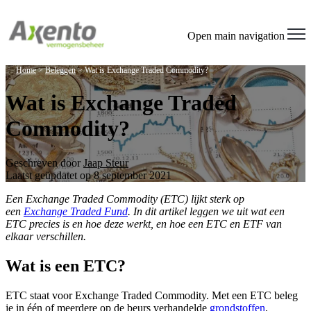
Open main navigation
Home
>
Beleggen
>
Wat is Exchange Traded Commodity?
Wat is Exchange Traded
Commodity?
Geschreven door
Jaap Steur
Laatst geüpdatet op 8 september 2021
Een Exchange Traded Commodity (ETC) lijkt sterk op
een
Exchange Traded Fund
. In dit artikel leggen we uit wat een
ETC precies is en hoe deze werkt, en hoe een ETC en ETF van
elkaar verschillen.
Wat is een ETC?
ETC staat voor Exchange Traded Commodity. Met een ETC beleg
je in één of meerdere op de beurs verhandelde
grondstoffen
,