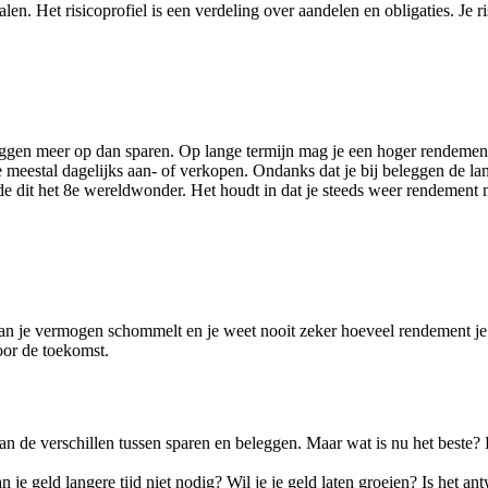
alen. Het risicoprofiel is een verdeling over aandelen en obligaties. Je r
eggen meer op dan sparen. Op lange termijn mag je een hoger rendemen
je meestal dagelijks aan- of verkopen. Ondanks dat je bij beleggen de la
oemde dit het 8e wereldwonder. Het houdt in dat je steeds weer rendeme
e van je vermogen schommelt en je weet nooit zeker hoeveel rendement je
oor de toekomst.
an de verschillen tussen sparen en beleggen. Maar wat is nu het beste? D
an je geld langere tijd niet nodig? Wil je je geld laten groeien? Is he