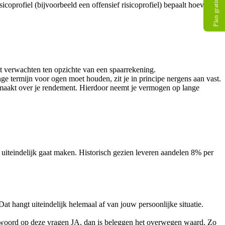
Plan gratis gesprek
isicoprofiel (bijvoorbeeld een offensief risicoprofiel) bepaalt hoeveel
t verwachten ten opzichte van een spaarrekening.
nge termijn voor ogen moet houden, zit je in principe nergens aan vast.
nt maakt over je rendement. Hierdoor neemt je vermogen op lange
 uiteindelijk gaat maken. Historisch gezien leveren aandelen 8% per
at hangt uiteindelijk helemaal af van jouw persoonlijke situatie.
t antwoord op deze vragen JA, dan is beleggen het overwegen waard. Zo