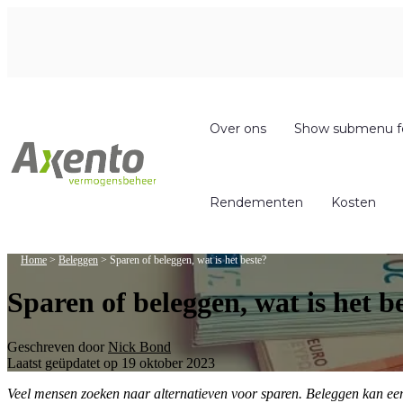
Over ons
Show submenu f
Rendementen
Kosten
Home
>
Beleggen
>
Sparen of beleggen, wat is het beste?
Sparen of beleggen, wat is het b
Geschreven door
Nick Bond
Laatst geüpdatet op 19 oktober 2023
Veel mensen zoeken naar alternatieven voor sparen. Beleggen kan een