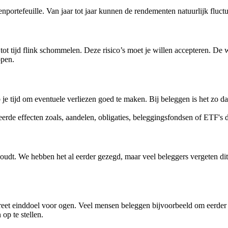
portefeuille. Van jaar tot jaar kunnen de rendementen natuurlijk fluct
tot tijd flink schommelen. Deze risico’s moet je willen accepteren. De
open.
e tijd om eventuele verliezen goed te maken. Bij beleggen is het zo dat h
eerde effecten zoals, aandelen, obligaties, beleggingsfondsen of ETF's d
d houdt. We hebben het al eerder gezegd, maar veel beleggers vergeten d
reet einddoel voor ogen. Veel mensen beleggen bijvoorbeeld om eerder
op te stellen.