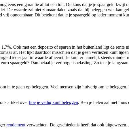
nog eens een garantie af tot een ton. De kans dat je je spaargeld kwijt ra
niet. De waarde zal niet zomaar dalen zoals dat bij beleggen wel kan ge
geld vrij opneembaar. Dit betekent dat je je spaargeld op ieder moment 
 1,7%. Ook met een deposito of sparen in het buitenland ligt de rente ni
omaar af. Het lijkt daardoor misschien dat je geen verliezen kunt lijden.
paargeld ieder jaar in waarde afneemt. Je kunt er namelijk steeds minder
 euro spaargeld? Dan betaal je vermogensbelasting. Zo teer je langzaa
ijd om in te gaan op beleggen. Veel mensen zijn huiverig om te belegge
 ons artikel over
hoe je veilig kunt beleggen
. Ben je helemaal niet thuis
oger
rendement
verwachten. De geschiedenis heeft dat ook uitgewezen.