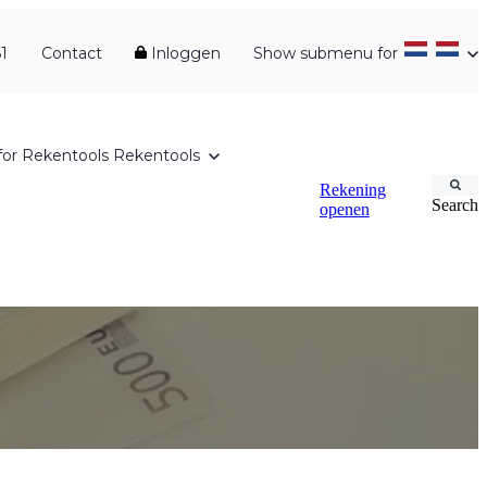
1
Contact
Inloggen
Show submenu for
or Rekentools
Rekentools
Rekening
Search
openen