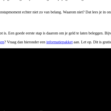
instapmoment echter niet zo van belang. Waarom niet? Dat lees je in on
t is. Een goede eerste stap is daarom om je geld te laten beleggen. B
gen
? Vraag dan hieronder een
informatiepakket
aan. Let op. Dit is gratis