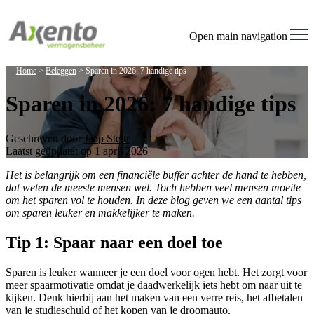
Open main navigation
Home
>
Beleggen
>
Sparen in 2026: 7 handige tips
Sparen in 2026: 7 handige tips
Geschreven door
Jaap Steur
Laatst geüpdatet op 1 april 2026
Het is belangrijk om een financiële buffer achter de hand te hebben,
dat weten de meeste mensen wel. Toch hebben veel mensen moeite
om het sparen vol te houden. In deze blog geven we een aantal tips
om sparen leuker en makkelijker te maken.
Tip 1: Spaar naar een doel toe
Sparen is leuker wanneer je een doel voor ogen hebt. Het zorgt voor
meer spaarmotivatie omdat je daadwerkelijk iets hebt om naar uit te
kijken. Denk hierbij aan het maken van een verre reis, het afbetalen
van je studieschuld of het kopen van je droomauto.