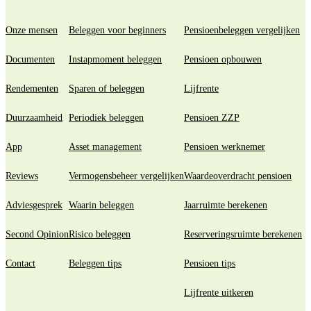
Onze mensen
Beleggen voor beginners
Pensioenbeleggen vergelijken
Documenten
Instapmoment beleggen
Pensioen opbouwen
Rendementen
Sparen of beleggen
Lijfrente
Duurzaamheid
Periodiek beleggen
Pensioen ZZP
App
Asset management
Pensioen werknemer
Reviews
Vermogensbeheer vergelijken
Waardeoverdracht pensioen
Adviesgesprek
Waarin beleggen
Jaarruimte berekenen
Second Opinion
Risico beleggen
Reserveringsruimte berekenen
Contact
Beleggen tips
Pensioen tips
Lijfrente uitkeren