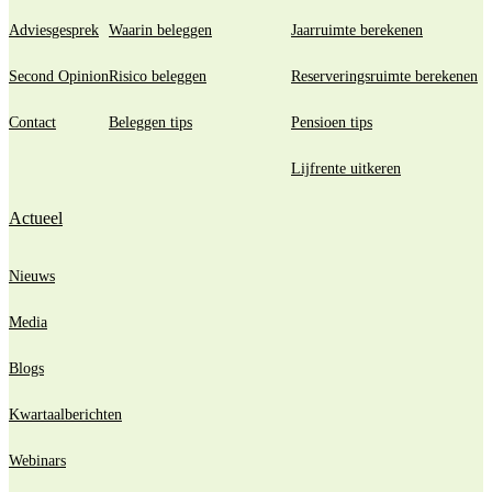
Adviesgesprek
Waarin beleggen
Jaarruimte berekenen
Second Opinion
Risico beleggen
Reserveringsruimte berekenen
Contact
Beleggen tips
Pensioen tips
Lijfrente uitkeren
Actueel
Nieuws
Media
Blogs
Kwartaalberichten
Webinars