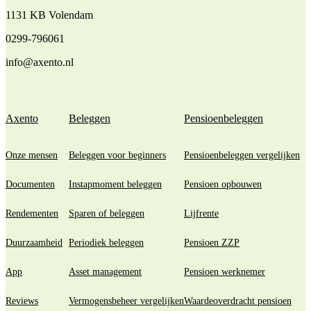
1131 KB Volendam
0299-796061
info@axento.nl
Axento
Beleggen
Pensioenbeleggen
Onze mensen
Beleggen voor beginners
Pensioenbeleggen vergelijken
Documenten
Instapmoment beleggen
Pensioen opbouwen
Rendementen
Sparen of beleggen
Lijfrente
Duurzaamheid
Periodiek beleggen
Pensioen ZZP
App
Asset management
Pensioen werknemer
Reviews
Vermogensbeheer vergelijken
Waardeoverdracht pensioen