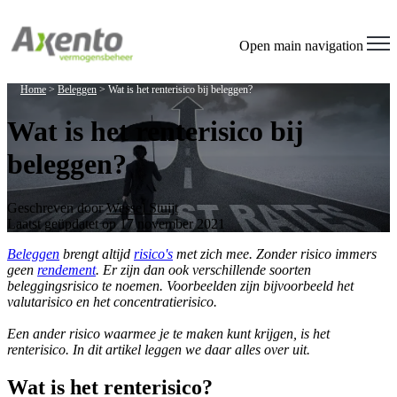
Open main navigation
Home
>
Beleggen
>
Wat is het renterisico bij beleggen?
Wat is het renterisico bij
beleggen?
Geschreven door
Wessel Stuijt
Laatst geüpdatet op 17 november 2021
Beleggen
brengt altijd
risico's
met zich mee. Zonder risico immers
geen
rendement
. Er zijn dan ook verschillende soorten
beleggingsrisico te noemen. Voorbeelden zijn bijvoorbeeld het
valutarisico en het concentratierisico.
Een ander risico waarmee je te maken kunt krijgen, is het
renterisico. In dit artikel leggen we daar alles over uit.
Wat is het renterisico?