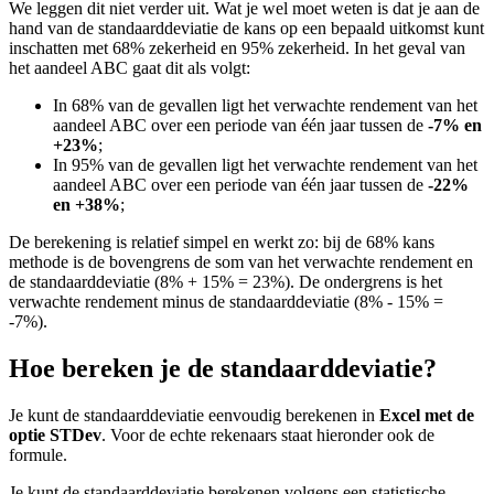
We leggen dit niet verder uit. Wat je wel moet weten is dat je aan de
hand van de standaarddeviatie de kans op een bepaald uitkomst kunt
inschatten met 68% zekerheid en 95% zekerheid. In het geval van
het aandeel ABC gaat dit als volgt:
In 68% van de gevallen ligt het verwachte rendement van het
aandeel ABC over een periode van één jaar tussen de
-7% en
+23%
;
In 95% van de gevallen ligt het verwachte rendement van het
aandeel ABC over een periode van één jaar tussen de
-22%
en +38%
;
De berekening is relatief simpel en werkt zo: bij de 68% kans
methode is de bovengrens de som van het verwachte rendement en
de standaarddeviatie (8% + 15% = 23%). De ondergrens is het
verwachte rendement minus de standaarddeviatie (8% - 15% =
-7%).
Hoe bereken je de standaarddeviatie?
Je kunt de standaarddeviatie eenvoudig berekenen in
Excel met de
optie STDev
. Voor de echte rekenaars staat hieronder ook de
formule.
Je kunt de standaarddeviatie berekenen volgens een statistische