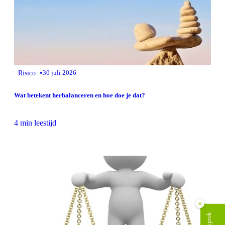
•
Risico
30 juli 2026
Wat betekent herbalanceren en hoe doe je dat?
4 min leestijd
×