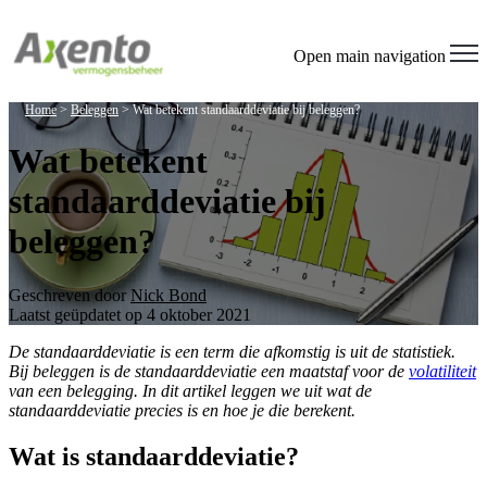
Open main navigation
Home
>
Beleggen
>
Wat betekent standaarddeviatie bij beleggen?
Wat betekent
standaarddeviatie bij
beleggen?
Geschreven door
Nick Bond
Laatst geüpdatet op 4 oktober 2021
De standaarddeviatie is een term die afkomstig is uit de statistiek.
Bij beleggen is de standaarddeviatie een maatstaf voor de
volatiliteit
van een belegging. In dit artikel leggen we uit wat de
standaarddeviatie precies is en hoe je die berekent.
Wat is standaarddeviatie?