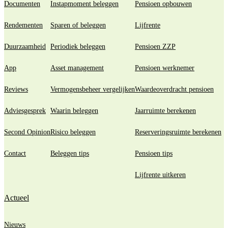
Documenten
Instapmoment beleggen
Pensioen opbouwen
Rendementen
Sparen of beleggen
Lijfrente
Duurzaamheid
Periodiek beleggen
Pensioen ZZP
App
Asset management
Pensioen werknemer
Reviews
Vermogensbeheer vergelijken
Waardeoverdracht pensioen
Adviesgesprek
Waarin beleggen
Jaarruimte berekenen
Second Opinion
Risico beleggen
Reserveringsruimte berekenen
Contact
Beleggen tips
Pensioen tips
Lijfrente uitkeren
Actueel
Nieuws