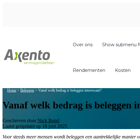
Over ons
Show submenu f
Rendementen
Kosten
Home
>
Beleggen
>
Vanaf welk bedrag is beleggen interessant?
Vanaf welk bedrag is beleggen i
Geschreven door
Nick Bond
Laatst geüpdatet op 18 juni 2025
Voor steeds meer mensen wordt beleggen een aantrekkelijke manier o