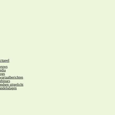
ctueel
ieuws
edia
ogs
artaalberichten
binars
ndsen uitgelicht
ndelsdagen