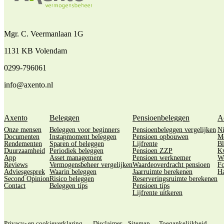
Mgr. C. Veermanlaan 1G
1131 KB Volendam
0299-796061
info@axento.nl
Axento
Beleggen
Pensioenbeleggen
A
Onze mensen
Beleggen voor beginners
Pensioenbeleggen vergelijken
N
Documenten
Instapmoment beleggen
Pensioen opbouwen
M
Rendementen
Sparen of beleggen
Lijfrente
Bl
Duurzaamheid
Periodiek beleggen
Pensioen ZZP
Kw
App
Asset management
Pensioen werknemer
We
Reviews
Vermogensbeheer vergelijken
Waardeoverdracht pensioen
Fo
Adviesgesprek
Waarin beleggen
Jaarruimte berekenen
Ha
Second Opinion
Risico beleggen
Reserveringsruimte berekenen
Contact
Beleggen tips
Pensioen tips
Lijfrente uitkeren
Privacy- en cookieverklaring
Disclaimer
Sitemap
Toegankelijkheid