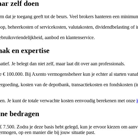
ar zelf doen
form dat je toegang geeft tot de beurs. Veel brokers hanteren een minimu
op, beheerkosten of servicekosten, valutakosten, dividendbelasting of in
ebruiksvriendelijkheid, aanbod en klantenservice.
ak en expertise
ef. Je belegt dan niet zelf, maar laat dit over aan professionals.
 € 100.000. Bij Axento vermogensbeheer kun je echter al starten vanaf
rgoeding, kosten van de depotbank, transactiekosten en fondskosten (i
sten. Je kunt de totale verwachte kosten eenvoudig berekenen met onze
ine bedragen
 7.500. Zodra je deze basis hebt gelegd, kun je ervoor kiezen om aanvu
ermogen, op een manier die bij jouw situatie past.