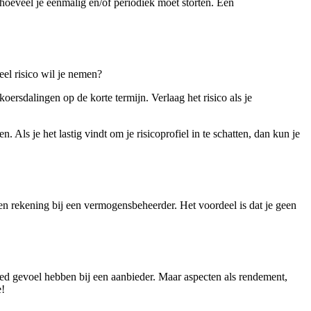
 hoeveel je eenmalig en/of periodiek moet storten. Een
el risico wil je nemen?
 koersdalingen op de korte termijn. Verlaag het risico als je
. Als je het lastig vindt om je risicoprofiel in te schatten, dan kun je
en rekening bij een vermogensbeheerder. Het voordeel is dat je geen
goed gevoel hebben bij een aanbieder. Maar aspecten als rendement,
e!