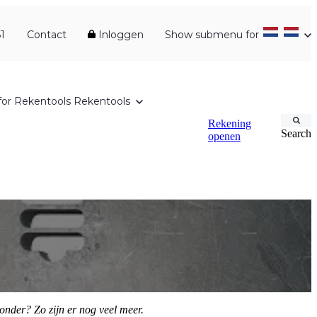
1
Contact
Inloggen
Show submenu for
or Rekentools
Rekentools
Rekening
Search
openen
 onder? Zo zijn er nog veel meer.