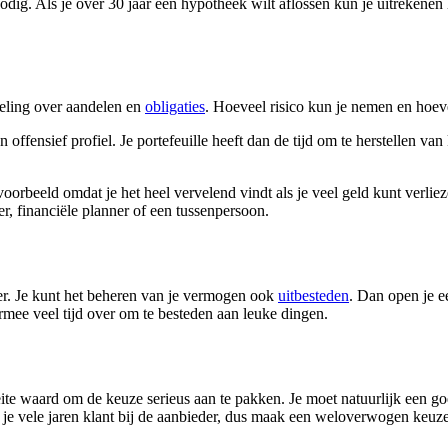
odig. Als je over 30 jaar een hypotheek wilt aflossen kun je uitrekenen
deling over aandelen en
obligaties
. Hoeveel risico kun je nemen en hoeve
 offensief profiel. Je portefeuille heeft dan de tijd om te herstellen van
orbeeld omdat je het heel vervelend vindt als je veel geld kunt verliezen
, financiële planner of een tussenpersoon.
ker. Je kunt het beheren van je vermogen ook
uitbesteden
. Dan open je e
rmee veel tijd over om te besteden aan leuke dingen.
oeite waard om de keuze serieus aan te pakken. Je moet natuurlijk een 
ijf je vele jaren klant bij de aanbieder, dus maak een weloverwogen keuz