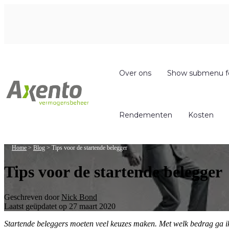
Over ons
Show submenu f
Rendementen
Kosten
Home
>
Blog
>
Tips voor de startende belegger
Tips voor de startende belegger
Geschreven door
Nick Bond
Laatst geüpdatet op 27 maart 2020
Startende beleggers moeten veel keuzes maken. Met welk bedrag ga 