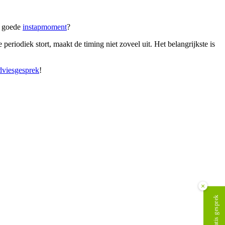
et goede
instapmoment
?
periodiek stort, maakt de timing niet zoveel uit. Het belangrijkste is
dviesgesprek
!
×
Plan gratis gesprek