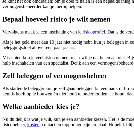
Je kunt het ook omdraaien: om je doel te halen is een bepaalde inleg n
vermogensbeheerder kan je hierbij helpen.
Bepaal hoeveel risico je wilt nemen
Vervolgens maak je een inschatting van je
risicoprofiel
. Dat is de ver
Als je het geld meer dan 10 jaar niet nodig hebt, kun je beleggen in een
beleggingsdoel al over een paar jaar is.
Misschien kun je veel risico nemen, maar wil je dat helemaal niet. Bijvo
hulp inschakelen van een specialist. Denk aan een vermogensbeheerder
Zelf beleggen of vermogensbeheer
Als startende belegger kun je zelf gaan beleggen bij een bank of bro
kennis hoeft op te bouwen én niet hoeft te onderhouden. Je houdt daa
Welke aanbieder kies je?
Nu duidelijk is wat je wilt, kun je een aanbieder kiezen. Het is de m
risicobeheer,
kosten
, contact en rapportage zijn cruciaal. Hopelijk bl