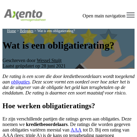
Open main navigation
Home
>
Beleggen
>
Wat is een obligatierating?
Wat is een obligatierating?
Geschreven door
Wessel Stuijt
Laatst geüpdatet op 28 juni 2021
De rating is een score die door kredietbeoordelaars wordt toegekend
aan
obligaties
. Deze score vormt een oordeel over hoe zeker het is
dat de uitgever van de obligatie het geld kan terugbetalen op de
einddatum. De rating is daarmee een soort maatstaf voor risico.
Hoe werken obligatieratings?
Er zijn verschillende partijen die ratings geven aan obligaties. Deze
noemen we
kredietbeoordelaars
. De ratings die worden gegeven
aan obligaties variëren meestal van
AAA
tot D. Bij een rating van
AAA (lees: triple A) is de kans op terugbetaling nagenoeg