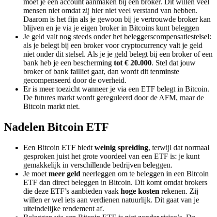
moet je een account aanmaken bij een broker. Dit willen veel
mensen niet omdat zij hier niet veel verstand van hebben.
Daarom is het fijn als je gewoon bij je vertrouwde broker kan
blijven en je via je eigen broker in Bitcoins kunt beleggen
Je geld valt nog steeds onder het beleggerscompensatiestelsel:
als je belegt bij een broker voor cryptocurrency valt je geld
niet onder dit stelsel. Als je je geld belegt bij een broker of een
bank heb je een bescherming
tot € 20.000
. Stel dat jouw
broker of bank failliet gaat, dan wordt dit tenminste
gecompenseerd door de overheid.
Er is meer toezicht wanneer je via een ETF belegt in Bitcoin.
De futures markt wordt gereguleerd door de AFM, maar de
Bitcoin markt niet.
Nadelen Bitcoin ETF
Een Bitcoin ETF biedt
weinig spreiding
, terwijl dat normaal
gesproken juist het grote voordeel van een ETF is: je kunt
gemakkelijk in verschillende bedrijven beleggen.
Je moet
meer geld
neerleggen om te beleggen in een Bitcoin
ETF dan direct beleggen in Bitcoin. Dit komt omdat brokers
die deze ETF’s aanbieden vaak
hoge kosten
rekenen. Zij
willen er wel iets aan verdienen natuurlijk. Dit gaat van je
uiteindelijke rendement af.