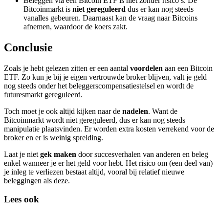
Beleggen via een Bitcoin ETF is niet zonder risico’s. De
Bitcoinmarkt is
niet gereguleerd
dus er kan nog steeds
vanalles gebeuren. Daarnaast kan de vraag naar Bitcoins
afnemen, waardoor de koers zakt.
Conclusie
Zoals je hebt gelezen zitten er een aantal
voordelen
aan een Bitcoin
ETF. Zo kun je bij je eigen vertrouwde broker blijven, valt je geld
nog steeds onder het beleggerscompensatiestelsel en wordt de
futuresmarkt gereguleerd.
Toch moet je ook altijd kijken naar de
nadelen
. Want de
Bitcoinmarkt wordt niet gereguleerd, dus er kan nog steeds
manipulatie plaatsvinden. Er worden extra kosten verrekend voor de
broker en er is weinig spreiding.
Laat je niet
gek maken
door succesverhalen van anderen en beleg
enkel wanneer je er het geld voor hebt. Het risico om (een deel van)
je inleg te verliezen bestaat altijd, vooral bij relatief nieuwe
beleggingen als deze.
Lees ook