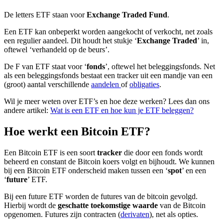
De letters ETF staan voor
Exchange Traded Fund
.
Een ETF kan onbeperkt worden aangekocht of verkocht, net zoals
een regulier aandeel. Dit houdt het stukje ‘
Exchange Traded
’ in,
oftewel ‘verhandeld op de beurs’.
De F van ETF staat voor ‘
fonds
’, oftewel het beleggingsfonds. Net
als een beleggingsfonds bestaat een tracker uit een mandje van een
(groot) aantal verschillende
aandelen
of
obligaties
.
Wil je meer weten over ETF’s en hoe deze werken? Lees dan ons
andere artikel:
Wat is een ETF en hoe kun je ETF beleggen?
Hoe werkt een Bitcoin ETF?
Een Bitcoin ETF is een soort
tracker
die door een fonds wordt
beheerd en constant de Bitcoin koers volgt en bijhoudt. We kunnen
bij een Bitcoin ETF onderscheid maken tussen een ‘
spot
’ en een
‘
future
’ ETF.
Bij een future ETF worden de futures van de bitcoin gevolgd.
Hierbij wordt de
geschatte toekomstige waarde
van de Bitcoin
opgenomen. Futures zijn contracten (
derivaten
), net als opties.