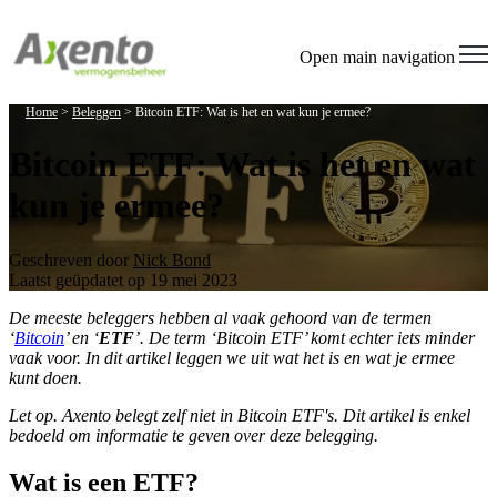
Open main navigation
Home
>
Beleggen
>
Bitcoin ETF: Wat is het en wat kun je ermee?
Bitcoin ETF: Wat is het en wat
kun je ermee?
Geschreven door
Nick Bond
Laatst geüpdatet op 19 mei 2023
De meeste beleggers hebben al vaak gehoord van de termen
‘
Bitcoin
’ en ‘
ETF
’. De term ‘Bitcoin ETF’ komt echter iets minder
vaak voor. In dit artikel leggen we uit wat het is en wat je ermee
kunt doen.
Let op. Axento belegt zelf niet in Bitcoin ETF's. Dit artikel is enkel
bedoeld om informatie te geven over deze belegging.
Wat is een ETF?