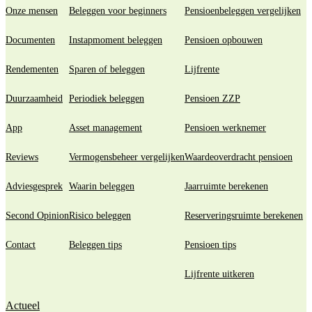
Onze mensen
Beleggen voor beginners
Pensioenbeleggen vergelijken
Documenten
Instapmoment beleggen
Pensioen opbouwen
Rendementen
Sparen of beleggen
Lijfrente
Duurzaamheid
Periodiek beleggen
Pensioen ZZP
App
Asset management
Pensioen werknemer
Reviews
Vermogensbeheer vergelijken
Waardeoverdracht pensioen
Adviesgesprek
Waarin beleggen
Jaarruimte berekenen
Second Opinion
Risico beleggen
Reserveringsruimte berekenen
Contact
Beleggen tips
Pensioen tips
Lijfrente uitkeren
Actueel