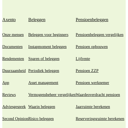
Axento
Beleggen
Pensioenbeleggen
Onze mensen
Beleggen voor beginners
Pensioenbeleggen vergelijken
Documenten
Instapmoment beleggen
Pensioen opbouwen
Rendementen
Sparen of beleggen
Lijfrente
Duurzaamheid
Periodiek beleggen
Pensioen ZZP
App
Asset management
Pensioen werknemer
Reviews
Vermogensbeheer vergelijken
Waardeoverdracht pensioen
Adviesgesprek
Waarin beleggen
Jaarruimte berekenen
Second Opinion
Risico beleggen
Reserveringsruimte berekenen