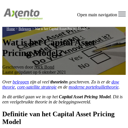
Open main navigation
Home
>
Beleggen
>
Wat is het Capital Asset Pricing Model?
Wat is het Capital Asset
Pricing Model?
Geschreven door
Nick Bond
Laatst geüpdatet op 6 oktober 2021
Over
beleggen
zijn al veel
theorieën
geschreven. Zo is er de
dow
theorie
,
core-satellite strategie
en de
moderne portefeuilletheorie
.
In dit artikel gaan we in op het
Capital Asset Pricing Model
. Dit is
een veelgebruikte theorie in de beleggingswereld.
Definitie van het Capital Asset Pricing
Model