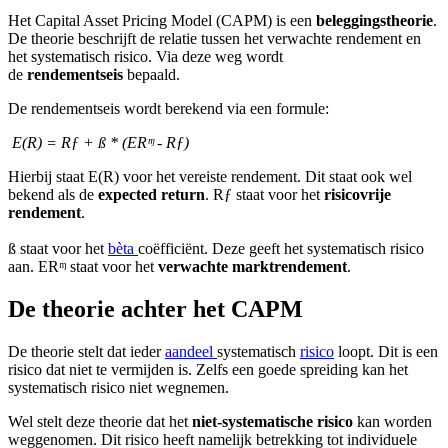
Het Capital Asset Pricing Model (CAPM) is een
beleggingstheorie
.
De theorie beschrijft de relatie tussen het verwachte rendement en
het systematisch risico. Via deze weg wordt
de
rendementseis
bepaald.
De rendementseis wordt berekend via een formule:
E(R) = Rƒ + ß * (ERᶬ - Rƒ)
Hierbij staat E(R) voor het vereiste rendement. Dit staat ook wel
bekend als de
expected return
. Rƒ staat voor het
risicovrije
rendement
.
ß staat voor het
bèta
coëfficiënt. Deze geeft het systematisch risico
aan. ERᶬ staat voor het
verwachte marktrendement
.
De theorie achter het CAPM
De theorie stelt dat ieder
aandeel
systematisch
risico
loopt. Dit is een
risico dat niet te vermijden is. Zelfs een goede spreiding kan het
systematisch risico niet wegnemen.
Wel stelt deze theorie dat het
niet-systematische risico
kan worden
weggenomen. Dit risico heeft namelijk betrekking tot individuele