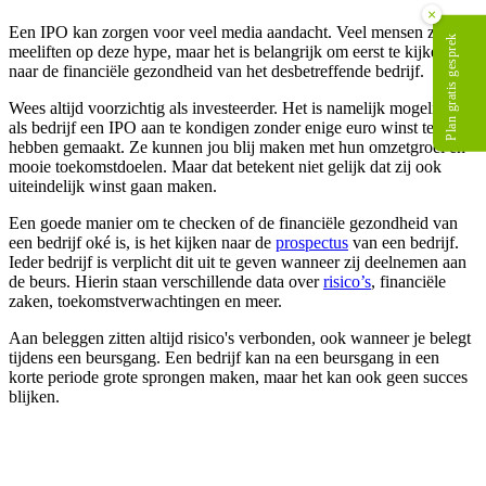
×
Een IPO kan zorgen voor veel media aandacht. Veel mensen zullen
Plan gratis gesprek
meeliften op deze hype, maar het is belangrijk om eerst te kijken
naar de financiële gezondheid van het desbetreffende bedrijf.
Wees altijd voorzichtig als investeerder. Het is namelijk mogelijk om
als bedrijf een IPO aan te kondigen zonder enige euro winst te
hebben gemaakt. Ze kunnen jou blij maken met hun omzetgroei en
mooie toekomstdoelen. Maar dat betekent niet gelijk dat zij ook
uiteindelijk winst gaan maken.
Een goede manier om te checken of de financiële gezondheid van
een bedrijf oké is, is het kijken naar de
prospectus
van een bedrijf.
Ieder bedrijf is verplicht dit uit te geven wanneer zij deelnemen aan
de beurs. Hierin staan verschillende data over
risico’s
, financiële
zaken, toekomstverwachtingen en meer.
Aan beleggen zitten altijd risico's verbonden, ook wanneer je belegt
tijdens een beursgang. Een bedrijf kan na een beursgang in een
korte periode grote sprongen maken, maar het kan ook geen succes
blijken.