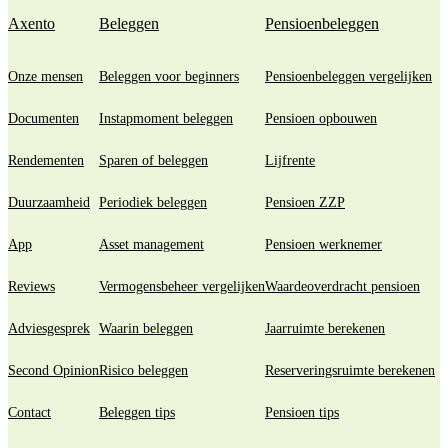
Axento
Beleggen
Pensioenbeleggen
Onze mensen
Beleggen voor beginners
Pensioenbeleggen vergelijken
Documenten
Instapmoment beleggen
Pensioen opbouwen
Rendementen
Sparen of beleggen
Lijfrente
Duurzaamheid
Periodiek beleggen
Pensioen ZZP
App
Asset management
Pensioen werknemer
Reviews
Vermogensbeheer vergelijken
Waardeoverdracht pensioen
Adviesgesprek
Waarin beleggen
Jaarruimte berekenen
Second Opinion
Risico beleggen
Reserveringsruimte berekenen
Contact
Beleggen tips
Pensioen tips