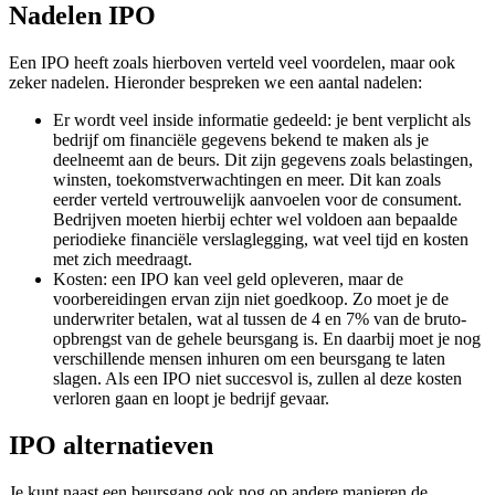
Nadelen IPO
Een IPO heeft zoals hierboven verteld veel voordelen, maar ook
zeker nadelen. Hieronder bespreken we een aantal nadelen:
Er wordt veel inside informatie gedeeld: je bent verplicht als
bedrijf om financiële gegevens bekend te maken als je
deelneemt aan de beurs. Dit zijn gegevens zoals belastingen,
winsten, toekomstverwachtingen en meer. Dit kan zoals
eerder verteld vertrouwelijk aanvoelen voor de consument.
Bedrijven moeten hierbij echter wel voldoen aan bepaalde
periodieke financiële verslaglegging, wat veel tijd en kosten
met zich meedraagt.
Kosten: een IPO kan veel geld opleveren, maar de
voorbereidingen ervan zijn niet goedkoop. Zo moet je de
underwriter betalen, wat al tussen de 4 en 7% van de bruto-
opbrengst van de gehele beursgang is. En daarbij moet je nog
verschillende mensen inhuren om een beursgang te laten
slagen. Als een IPO niet succesvol is, zullen al deze kosten
verloren gaan en loopt je bedrijf gevaar.
IPO alternatieven
Je kunt naast een beursgang ook nog op andere manieren de