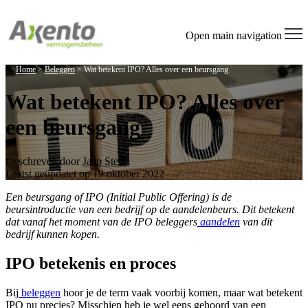
Open main navigation
Home
>
Beleggen
>
Wat betekent IPO? Alles over een beursgang
Wat betekent IPO? Alles over
een beursgang
Geschreven door
Jaap Steur
Laatst geüpdatet op 19 oktober 2022
Een beursgang of IPO (Initial Public Offering) is de
beursintroductie van een bedrijf op de aandelenbeurs. Dit betekent
dat vanaf het moment van de IPO beleggers
aandelen
van dit
bedrijf kunnen kopen.
IPO betekenis en proces
Bij
beleggen
hoor je de term vaak voorbij komen, maar wat betekent
IPO nu precies? Misschien heb je wel eens gehoord van een