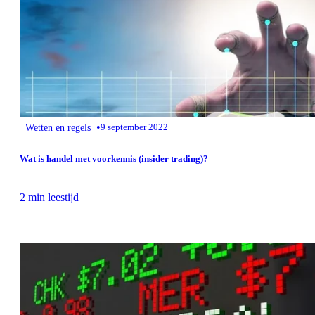
•
Wetten en regels
9 september 2022
Wat is handel met voorkennis (insider trading)?
2 min leestijd