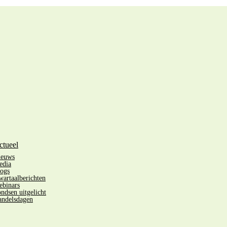
ctueel
ieuws
edia
ogs
artaalberichten
binars
ndsen uitgelicht
ndelsdagen