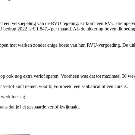
dt een versoepeling van de RVU regeling. Er komt een RVU-drempelvrij
edrag 2022 is € 1.847,- per maand. Als de uitkering boven dit bedrag 
toppen met werken zonder enige boete van hun RVU-vergoeding. De uitke
venop ook nog extra verlof sparen. Voorheen was dat tot maximaal 50 
eer verlof kunt nemen voor bijvoorbeeld een sabbatical of een cursus.
 werk toeslag.
e kans dat je het gespaarde verlof kwijtraakt.