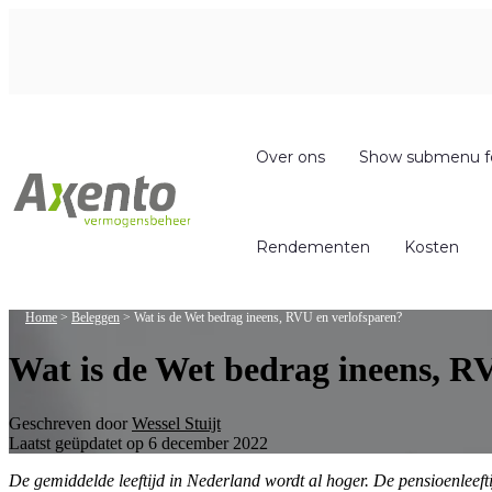
Over ons
Show submenu f
Rendementen
Kosten
Home
>
Beleggen
>
Wat is de Wet bedrag ineens, RVU en verlofsparen?
Wat is de Wet bedrag ineens, R
Geschreven door
Wessel Stuijt
Laatst geüpdatet op 6 december 2022
De gemiddelde leeftijd in Nederland wordt al hoger. De pensioenleefti