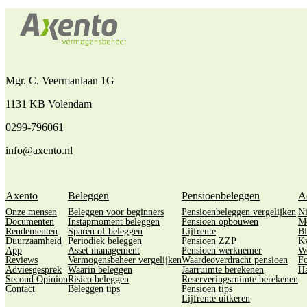
Mgr. C. Veermanlaan 1G
1131 KB Volendam
0299-796061
info@axento.nl
Axento
Beleggen
Pensioenbeleggen
A
Onze mensen
Beleggen voor beginners
Pensioenbeleggen vergelijken
N
Documenten
Instapmoment beleggen
Pensioen opbouwen
M
Rendementen
Sparen of beleggen
Lijfrente
Bl
Duurzaamheid
Periodiek beleggen
Pensioen ZZP
Kw
App
Asset management
Pensioen werknemer
We
Reviews
Vermogensbeheer vergelijken
Waardeoverdracht pensioen
Fo
Adviesgesprek
Waarin beleggen
Jaarruimte berekenen
Ha
Second Opinion
Risico beleggen
Reserveringsruimte berekenen
Contact
Beleggen tips
Pensioen tips
Lijfrente uitkeren