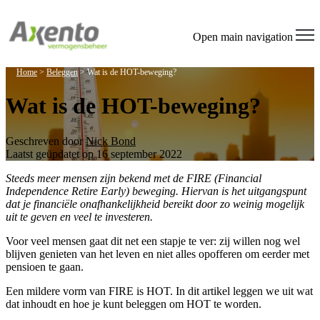
Open main navigation
Home
>
Beleggen
>
Wat is de HOT-beweging?
Wat is de HOT-beweging?
Geschreven door
Nick Bond
Laatst geüpdatet op 16 september 2022
Steeds meer mensen zijn bekend met de FIRE (Financial
Independence Retire Early) beweging. Hiervan is het uitgangspunt
dat je financiële onafhankelijkheid bereikt door zo weinig mogelijk
uit te geven en veel te investeren.
Voor veel mensen gaat dit net een stapje te ver: zij willen nog wel
blijven genieten van het leven en niet alles opofferen om eerder met
pensioen te gaan.
Een mildere vorm van FIRE is HOT. In dit artikel leggen we uit wat
dat inhoudt en hoe je kunt beleggen om HOT te worden.