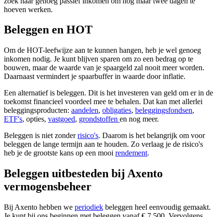
zoek naar genoeg passief inkomen om nog maar twee dagen te
hoeven werken.
Beleggen en HOT
Om de HOT-leefwijze aan te kunnen hangen, heb je wel genoeg
inkomen nodig. Je kunt blijven sparen om zo een bedrag op te
bouwen, maar de waarde van je spaargeld zal nooit meer worden.
Daarnaast vermindert je spaarbuffer in waarde door inflatie.
Een alternatief is beleggen. Dit is het investeren van geld om er in de
toekomst financieel voordeel mee te behalen. Dat kan met allerlei
beleggingsproducten:
aandelen
,
obligaties
,
beleggingsfondsen
,
ETF's
, opties,
vastgoed
,
grondstoffen
en nog meer.
Beleggen is niet zonder
risico's
. Daarom is het belangrijk om voor
beleggen de lange termijn aan te houden. Zo verlaag je de risico's
heb je de grootste kans op een mooi
rendement
.
Beleggen uitbesteden bij Axento
vermogensbeheer
Bij Axento hebben we
periodiek
beleggen heel eenvoudig gemaakt.
Je kunt bij ons beginnen met beleggen vanaf € 7.500. Vervolgens