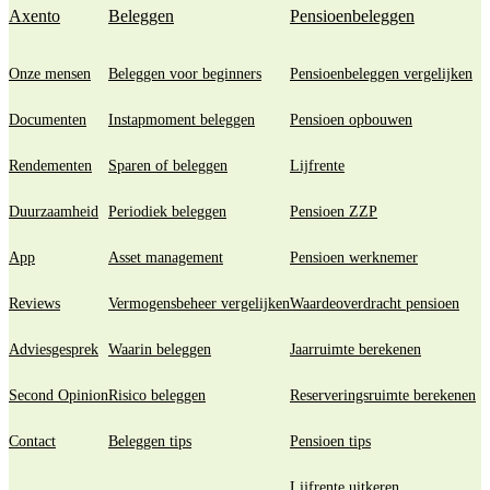
Axento
Beleggen
Pensioenbeleggen
Onze mensen
Beleggen voor beginners
Pensioenbeleggen vergelijken
Documenten
Instapmoment beleggen
Pensioen opbouwen
Rendementen
Sparen of beleggen
Lijfrente
Duurzaamheid
Periodiek beleggen
Pensioen ZZP
App
Asset management
Pensioen werknemer
Reviews
Vermogensbeheer vergelijken
Waardeoverdracht pensioen
Adviesgesprek
Waarin beleggen
Jaarruimte berekenen
Second Opinion
Risico beleggen
Reserveringsruimte berekenen
Contact
Beleggen tips
Pensioen tips
Lijfrente uitkeren