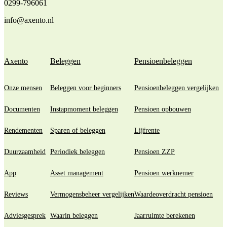
0299-796061
info@axento.nl
Axento
Beleggen
Pensioenbeleggen
Onze mensen
Beleggen voor beginners
Pensioenbeleggen vergelijken
Documenten
Instapmoment beleggen
Pensioen opbouwen
Rendementen
Sparen of beleggen
Lijfrente
Duurzaamheid
Periodiek beleggen
Pensioen ZZP
App
Asset management
Pensioen werknemer
Reviews
Vermogensbeheer vergelijken
Waardeoverdracht pensioen
Adviesgesprek
Waarin beleggen
Jaarruimte berekenen