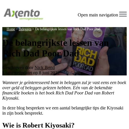
Open main navigation
Home
>
Beleggen
>
De belangrijkste lessen van Rich Dad Poor Dad
De belangrijkste lessen van
Rich Dad Poor Dad
Geschreven door
Nick Bond
Laatst geüpdatet op 8 juni 2022
Wanneer je geïnteresseerd bent in beleggen zul je vast eens een boek
over geld of beleggen gelezen hebben. Eén van de bekendste
financiële boeken is het boek Rich Dad Poor Dad van Robert
Kiyosaki.
In deze blog bespreken we een aantal belangrijke tips die Kiyosaki
in zijn boek bespreekt.
Wie is Robert Kiyosaki?