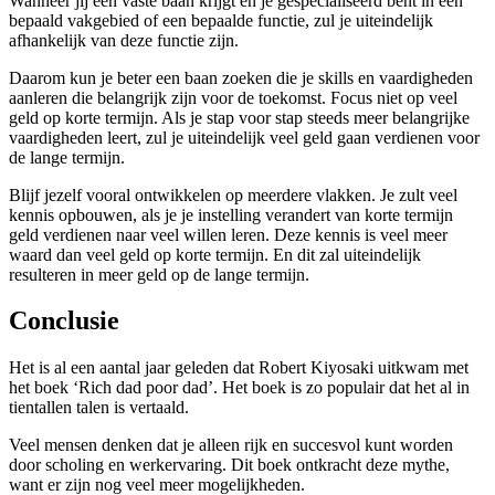
Wanneer jij een vaste baan krijgt en je gespecialiseerd bent in een
bepaald vakgebied of een bepaalde functie, zul je uiteindelijk
afhankelijk van deze functie zijn.
Daarom kun je beter een baan zoeken die je skills en vaardigheden
aanleren die belangrijk zijn voor de toekomst. Focus niet op veel
geld op korte termijn. Als je stap voor stap steeds meer belangrijke
vaardigheden leert, zul je uiteindelijk veel geld gaan verdienen voor
de lange termijn.
Blijf jezelf vooral ontwikkelen op meerdere vlakken. Je zult veel
kennis opbouwen, als je je instelling verandert van korte termijn
geld verdienen naar veel willen leren. Deze kennis is veel meer
waard dan veel geld op korte termijn. En dit zal uiteindelijk
resulteren in meer geld op de lange termijn.
Conclusie
Het is al een aantal jaar geleden dat Robert Kiyosaki uitkwam met
het boek ‘Rich dad poor dad’. Het boek is zo populair dat het al in
tientallen talen is vertaald.
Veel mensen denken dat je alleen rijk en succesvol kunt worden
door scholing en werkervaring. Dit boek ontkracht deze mythe,
want er zijn nog veel meer mogelijkheden.