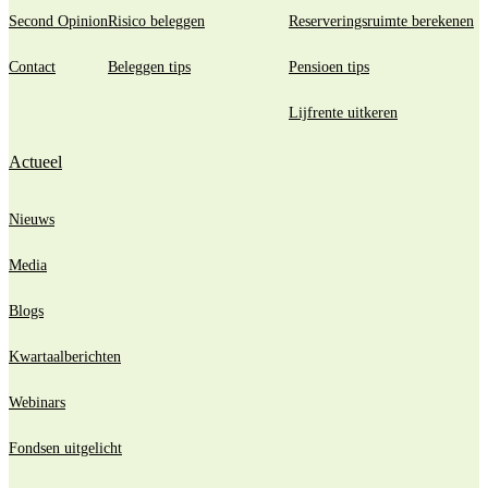
Second Opinion
Risico beleggen
Reserveringsruimte berekenen
Contact
Beleggen tips
Pensioen tips
Lijfrente uitkeren
Actueel
Nieuws
Media
Blogs
Kwartaalberichten
Webinars
Fondsen uitgelicht