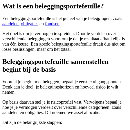
Wat is een beleggingsportefeuille?
screen
reader
to
Een beleggingsportefeuille is het geheel van je beleggingen, zoals
help
aandelen
,
obligaties
en
fondsen
.
you
navigate
Het doel is om je vermogen te spreiden. Door te verdelen over
and
verschillende beleggingen voorkom je dat je resultaat afhankelijk is
interact
van één keuze. Een goede beleggingsportefeuille draait dus niet om
with
losse beslissingen, maar om het totaal.
the
content.
Beleggingsportefeuille samenstellen
begint bij de basis
Voordat je begint met beleggen, bepaal je eerst je uitgangspunten.
Denk aan je doel, je beleggingshorizon en hoeveel risico je wilt
nemen.
Op basis daarvan stel je je risicoprofiel vast. Vervolgens bepaal je
hoe je je vermogen verdeelt over verschillende categorieën, zoals
aandelen en obligaties. Dit noemen we asset allocatie.
Dit zijn de belangrijkste stappen: