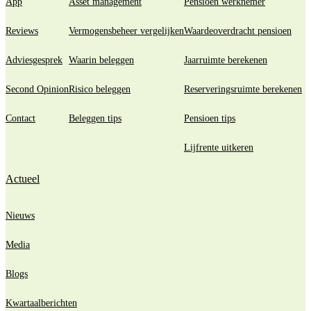
App
Asset management
Pensioen werknemer
Reviews
Vermogensbeheer vergelijken
Waardeoverdracht pensioen
Adviesgesprek
Waarin beleggen
Jaarruimte berekenen
Second Opinion
Risico beleggen
Reserveringsruimte berekenen
Contact
Beleggen tips
Pensioen tips
Lijfrente uitkeren
Actueel
Nieuws
Media
Blogs
Kwartaalberichten