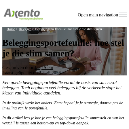
Welcome
to
All
Open main navigation
in
One
Home
>
Beleggen
>
Beleggingsportefeuille: hoe stel je die slim samen?
Accessibility
screen
Beleggingsportefeuille: hoe stel
reader.
To
je die slim samen?
start
the
All
in
Geschreven door
Jaap Steur
One
Laatst geüpdatet op 2 april 2026
Accessibility
screen
Een goede beleggingsportefeuille vormt de basis van succesvol
reader,
beleggen. Toch beginnen veel beleggers bij de verkeerde stap: het
press
kiezen van individuele aandelen.
"Ctrl
In de praktijk werkt het anders. Ee
rst bepaal je
je strategie, daarna pas de
+
invulling van je portefeuille.
/".
This
In dit artikel lees je hoe je een beleggingsportefeu
ille samenstelt en wat het
shortcut
verschil is tussen een bottom-up en top-down aanpak.
activates
the