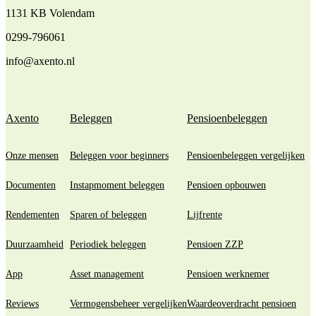
1131 KB Volendam
0299-796061
info@axento.nl
Axento
Beleggen
Pensioenbeleggen
Onze mensen
Beleggen voor beginners
Pensioenbeleggen vergelijken
Documenten
Instapmoment beleggen
Pensioen opbouwen
Rendementen
Sparen of beleggen
Lijfrente
Duurzaamheid
Periodiek beleggen
Pensioen ZZP
App
Asset management
Pensioen werknemer
Reviews
Vermogensbeheer vergelijken
Waardeoverdracht pensioen