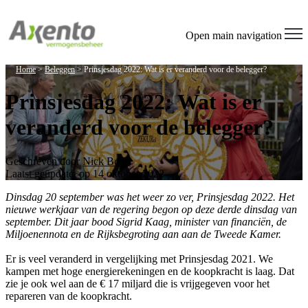
Open main navigation
Home
>
Beleggen
>
Prinsjesdag 2022: Wat is er veranderd voor de belegger?
Prinsjesdag 2022: Wat is er
veranderd voor de belegger?
Geschreven door
Nick Bond
Laatst geüpdatet op 14 oktober 2022
Dinsdag 20 september was het weer zo ver, Prinsjesdag 2022. Het
nieuwe werkjaar van de regering begon op deze derde dinsdag van
september. Dit jaar bood Sigrid Kaag, minister van financiën, de
Miljoenennota en de Rijksbegroting aan aan de Tweede Kamer.
Er is veel veranderd in vergelijking met Prinsjesdag 2021. We
kampen met hoge energierekeningen en de koopkracht is laag. Dat
zie je ook wel aan de € 17 miljard die is vrijgegeven voor het
repareren van de koopkracht.