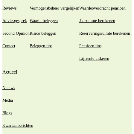
Reviews
Vermogensbeheer vergelijken
Waardeoverdracht pensioen
Adviesgesprek
Waarin beleggen
Jaarruimte berekenen
Second Opinion
Risico beleggen
Reserveringsruimte berekenen
Contact
Beleggen tips
Pensioen tips
Lijfrente uitkeren
Actueel
Nieuws
Media
Blogs
Kwartaalberichten