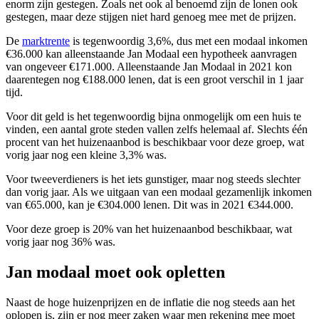
enorm zijn gestegen. Zoals net ook al benoemd zijn de lonen ook
gestegen, maar deze stijgen niet hard genoeg mee met de prijzen.
De
marktrente
is tegenwoordig 3,6%, dus met een modaal inkomen
€36.000 kan alleenstaande Jan Modaal een hypotheek aanvragen
van ongeveer €171.000. Alleenstaande Jan Modaal in 2021 kon
daarentegen nog €188.000 lenen, dat is een groot verschil in 1 jaar
tijd.
Voor dit geld is het tegenwoordig bijna onmogelijk om een huis te
vinden, een aantal grote steden vallen zelfs helemaal af. Slechts één
procent van het huizenaanbod is beschikbaar voor deze groep, wat
vorig jaar nog een kleine 3,3% was.
Voor tweeverdieners is het iets gunstiger, maar nog steeds slechter
dan vorig jaar. Als we uitgaan van een modaal gezamenlijk inkomen
van €65.000, kan je €304.000 lenen. Dit was in 2021 €344.000.
Voor deze groep is 20% van het huizenaanbod beschikbaar, wat
vorig jaar nog 36% was.
Jan modaal moet ook opletten
Naast de hoge huizenprijzen en de inflatie die nog steeds aan het
oplopen is, zijn er nog meer zaken waar men rekening mee moet