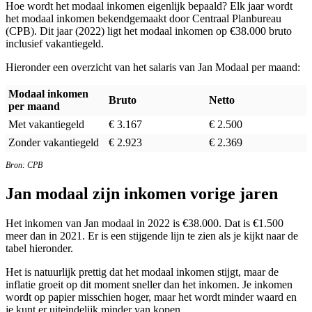
Hoe wordt het modaal inkomen eigenlijk bepaald? Elk jaar wordt
het modaal inkomen bekendgemaakt door Centraal Planbureau
(CPB). Dit jaar (2022) ligt het modaal inkomen op €38.000 bruto
inclusief vakantiegeld.
Hieronder een overzicht van het salaris van Jan Modaal per maand:
Modaal inkomen
Bruto
Netto
per maand
Met vakantiegeld
€ 3.167
€ 2.500
Zonder vakantiegeld
€ 2.923
€ 2.369
Bron: CPB
Jan modaal zijn inkomen vorige jaren
Het inkomen van Jan modaal in 2022 is €38.000. Dat is €1.500
meer dan in 2021. Er is een stijgende lijn te zien als je kijkt naar de
tabel hieronder.
Het is natuurlijk prettig dat het modaal inkomen stijgt, maar de
inflatie groeit op dit moment sneller dan het inkomen. Je inkomen
wordt op papier misschien hoger, maar het wordt minder waard en
je kunt er uiteindelijk minder van kopen.