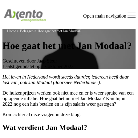
Open main navigation
Home
>
Beleggen
>
Hoe gaat het met Jan Modaal?
Hoe gaat het met Jan Modaal?
Geschreven door
Jaap Steur
Laatst geüpdatet op 17 oktober 2022
Het leven in Nederland wordt steeds duurder, iedereen heeft daar
last van, ook Jan Modaal (doorsnee Nederlander).
De huizenprijzen werken ook niet mee en er is weer sprake van een
oplopende inflatie. Hoe gaat het nu met Jan Modaal? Kan hij in
2022 nog een huis betalen en is zijn salaris weer gestegen?
Kom achter al deze vragen in deze blog.
Wat verdient Jan Modaal?