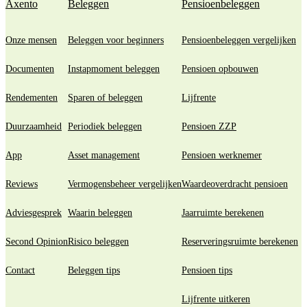
Axento
Beleggen
Pensioenbeleggen
Onze mensen
Beleggen voor beginners
Pensioenbeleggen vergelijken
Documenten
Instapmoment beleggen
Pensioen opbouwen
Rendementen
Sparen of beleggen
Lijfrente
Duurzaamheid
Periodiek beleggen
Pensioen ZZP
App
Asset management
Pensioen werknemer
Reviews
Vermogensbeheer vergelijken
Waardeoverdracht pensioen
Adviesgesprek
Waarin beleggen
Jaarruimte berekenen
Second Opinion
Risico beleggen
Reserveringsruimte berekenen
Contact
Beleggen tips
Pensioen tips
Lijfrente uitkeren