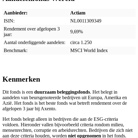
screen
reader
Aanbieder:
Actiam
to
ISIN:
NL0011309349
help
you
Rendement over afgelopen 3
9,69%
navigate
jaar:
and
Aantal onderliggende aandelen:
circa 1.250
interact
with
Benchmark:
MSCI World Index
the
content.
Kenmerken
Dit fonds is een
duurzaam beleggingsfonds
. Het belegt in
aandelen van beursgenoteerde bedrijven uit Europa, Amerika en
Azië. Het fonds is het beste fonds wat betreft rendement over de
afgelopen 3 jaar bij Axento.
Het fonds belegt alleen in bedrijven die aan de ESG-criteria
voldoen. Hieronder vallen bijvoorbeeld criteria rondom milieu,
mensenrechten, corruptie en arbeidsrechten. Bedrijven die zich niet
aan deze criteria houden, worden
niet opgenomen
in het fonds.