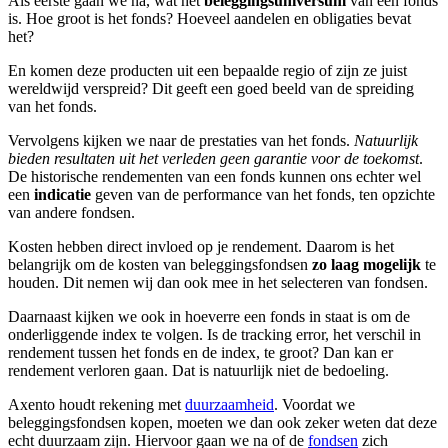
Als eerste gaan we na, wat het
beleggingsuniversum
van een fonds
is. Hoe groot is het fonds? Hoeveel aandelen en obligaties bevat
het?
En komen deze producten uit een bepaalde regio of zijn ze juist
wereldwijd verspreid? Dit geeft een goed beeld van de spreiding
van het fonds.
Vervolgens kijken we naar de prestaties van het fonds.
Natuurlijk
bieden resultaten uit het verleden geen garantie voor de toekomst
.
De historische rendementen van een fonds kunnen ons echter wel
een
indicatie
geven van de performance van het fonds, ten opzichte
van andere fondsen.
Kosten hebben direct invloed op je rendement. Daarom is het
belangrijk om de kosten van beleggingsfondsen
zo
laag mogelijk
te
houden. Dit nemen wij dan ook mee in het selecteren van fondsen.
Daarnaast kijken we ook in hoeverre een fonds in staat is om de
onderliggende index te volgen. Is de tracking error, het verschil in
rendement tussen het fonds en de index, te groot? Dan kan er
rendement verloren gaan. Dat is natuurlijk niet de bedoeling.
Axento houdt rekening met
duurzaamheid
. Voordat we
beleggingsfondsen kopen, moeten we dan ook zeker weten dat deze
echt duurzaam zijn. Hiervoor gaan we na of de
fondsen
zich