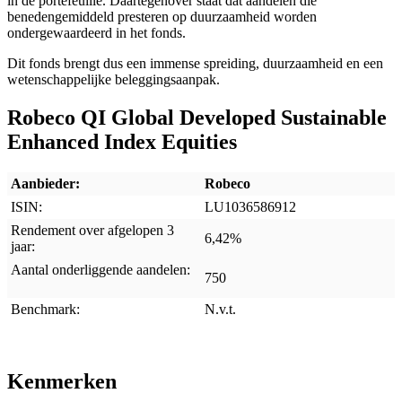
in de portefeuille. Daartegenover staat dat aandelen die
benedengemiddeld presteren op duurzaamheid worden
ondergewaardeerd in het fonds.
Dit fonds brengt dus een immense spreiding, duurzaamheid en een
wetenschappelijke beleggingsaanpak.
Robeco QI Global Developed Sustainable
Enhanced Index Equities
Aanbieder:
Robeco
ISIN:
LU1036586912
Rendement over afgelopen 3
6,42%
jaar:
Aantal onderliggende aandelen:
750
Benchmark:
N.v.t.
Kenmerken