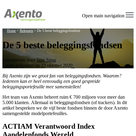
Welcome
to
All
Open main navigation
in
One
Home
>
Beleggen
>
De 5 beste beleggingsfondsen
Accessibility
screen
De 5 beste beleggingsfondsen
reader.
To
start
the
Geschreven door
Jaap Steur
All
Laatst geüpdatet op 22 oktober 2020
in
Bij Axento zijn we groot fan van beleggingsfondsen. Waarom?
One
Iedereen kan er heel eenvoudig een goed gespreide
Accessibility
beleggingsportefeuille mee samenstellen!
screen
reader,
Het team van Axento beheert ruim € 700 miljoen voor meer dan
press
5.000 klanten.
Allemaal in beleggingsfondsen (of trackers). In dit
"Ctrl
artikel bespreken we de vijf beste fondsen binnen de door Axento
+
samengestelde modelportefeuilles.
/".
This
ACTIAM Verantwoord Index
shortcut
activates
Aandelenfonds Wereld
the