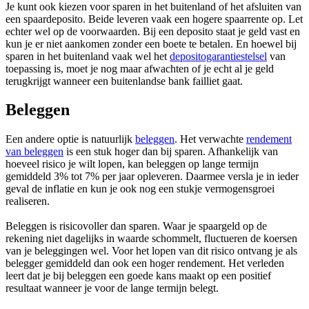
Je kunt ook kiezen voor sparen in het buitenland of het afsluiten van
een spaardeposito. Beide leveren vaak een hogere spaarrente op. Let
echter wel op de voorwaarden. Bij een deposito staat je geld vast en
kun je er niet aankomen zonder een boete te betalen. En hoewel bij
sparen in het buitenland vaak wel het
depositogarantiestelsel
van
toepassing is, moet je nog maar afwachten of je echt al je geld
terugkrijgt wanneer een buitenlandse bank failliet gaat.
Beleggen
Een andere optie is natuurlijk
beleggen
. Het verwachte
rendement
van beleggen
is een stuk hoger dan bij sparen. Afhankelijk van
hoeveel risico je wilt lopen, kan beleggen op lange termijn
gemiddeld 3% tot 7% per jaar opleveren. Daarmee versla je in ieder
geval de inflatie en kun je ook nog een stukje vermogensgroei
realiseren.
Beleggen is risicovoller dan sparen. Waar je spaargeld op de
rekening niet dagelijks in waarde schommelt, fluctueren de koersen
van je beleggingen wel. Voor het lopen van dit risico ontvang je als
belegger gemiddeld dan ook een hoger rendement. Het verleden
leert dat je bij beleggen een goede kans maakt op een positief
resultaat wanneer je voor de lange termijn belegt.