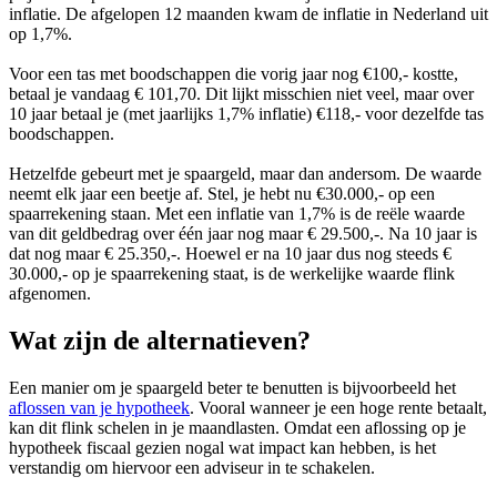
inflatie. De afgelopen 12 maanden kwam de inflatie in Nederland uit
op 1,7%.
Voor een tas met boodschappen die vorig jaar nog €100,- kostte,
betaal je vandaag € 101,70. Dit lijkt misschien niet veel, maar over
10 jaar betaal je (met jaarlijks 1,7% inflatie) €118,- voor dezelfde tas
boodschappen.
Hetzelfde gebeurt met je spaargeld, maar dan andersom. De waarde
neemt elk jaar een beetje af. Stel, je hebt nu €30.000,- op een
spaarrekening staan. Met een inflatie van 1,7% is de reële waarde
van dit geldbedrag over één jaar nog maar € 29.500,-. Na 10 jaar is
dat nog maar € 25.350,-. Hoewel er na 10 jaar dus nog steeds €
30.000,- op je spaarrekening staat, is de werkelijke waarde flink
afgenomen.
Wat zijn de alternatieven?
Een manier om je spaargeld beter te benutten is bijvoorbeeld het
aflossen van je hypotheek
. Vooral wanneer je een hoge rente betaalt,
kan dit flink schelen in je maandlasten. Omdat een aflossing op je
hypotheek fiscaal gezien nogal wat impact kan hebben, is het
verstandig om hiervoor een adviseur in te schakelen.