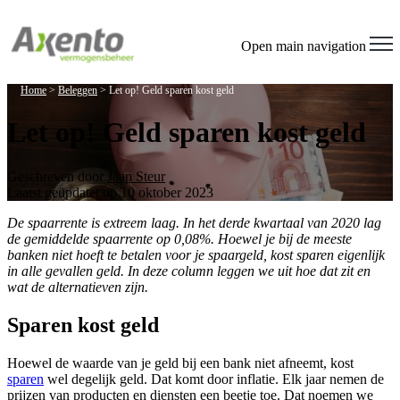
Open main navigation
Home
>
Beleggen
>
Let op! Geld sparen kost geld
Let op! Geld sparen kost geld
Geschreven door
Jaap Steur
Laatst geüpdatet op 10 oktober 2023
De spaarrente is extreem laag. In het derde kwartaal van 2020 lag
de gemiddelde spaarrente op 0,08%. Hoewel je bij de meeste
banken niet hoeft te betalen voor je spaargeld, kost sparen eigenlijk
in alle gevallen geld. In deze column leggen we uit hoe dat zit en
wat de alternatieven zijn.
Sparen kost geld
Hoewel de waarde van je geld bij een bank niet afneemt, kost
sparen
wel degelijk geld. Dat komt door inflatie. Elk jaar nemen de
prijzen van producten en diensten een beetje toe. Dat noemen we