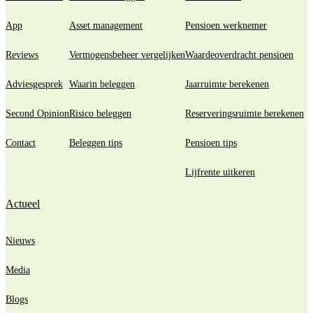
App
Asset management
Pensioen werknemer
Reviews
Vermogensbeheer vergelijken
Waardeoverdracht pensioen
Adviesgesprek
Waarin beleggen
Jaarruimte berekenen
Second Opinion
Risico beleggen
Reserveringsruimte berekenen
Contact
Beleggen tips
Pensioen tips
Lijfrente uitkeren
Actueel
Nieuws
Media
Blogs