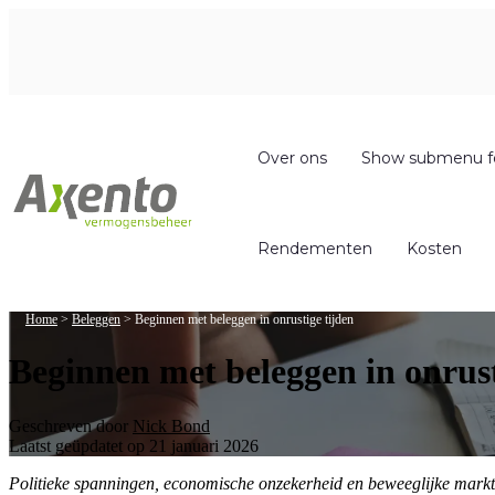
Over ons
Show submenu f
Rendementen
Kosten
Home
>
Beleggen
>
Beginnen met beleggen in onrustige tijden
Beginnen met beleggen in onrust
Geschreven door
Nick Bond
Laatst geüpdatet op 21 januari 2026
Politieke spanningen, economische onzekerheid en beweeglijke markten