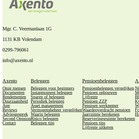
Mgr. C. Veermanlaan 1G
1131 KB Volendam
0299-796061
info@axento.nl
Axento
Beleggen
Pensioenbeleggen
A
Onze mensen
Beleggen voor beginners
Pensioenbeleggen vergelijken
N
Documenten
Instapmoment beleggen
Pensioen opbouwen
M
Rendementen
Sparen of beleggen
Lijfrente
Bl
Duurzaamheid
Periodiek beleggen
Pensioen ZZP
Kw
App
Asset management
Pensioen werknemer
We
Reviews
Vermogensbeheer vergelijken
Waardeoverdracht pensioen
Fo
Adviesgesprek
Waarin beleggen
Jaarruimte berekenen
Ha
Second Opinion
Risico beleggen
Reserveringsruimte berekenen
Contact
Beleggen tips
Pensioen tips
Lijfrente uitkeren