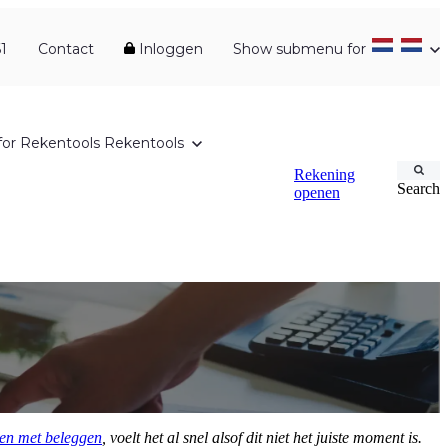
1
Contact
Inloggen
Show submenu for
or Rekentools
Rekentools
Rekening
Search
openen
en met beleggen
, voelt het al snel alsof dit niet het juiste moment is.