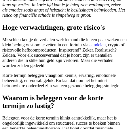
kans op verlies. In korte tijd kun je je inleg zien verdampen, zeker
screen
als emoties zoals angst of hebzucht je beslissingen beïnvloeden. Het
reader
risico op financiële schade is simpelweg te groot.
to
help
you
Hoge verwachtingen, grote risico's
navigate
and
Misschien ken je de verhalen wel: iemand die in een paar weken een
interact
klein bedrag wist om te zetten in een fortuin via
aandelen
, crypto of
with
risicovolle hefboomproducten. Inspirerend? Zeker. Realistisch?
the
Zelden. Voor elk succesverhaal dat je hoort, zijn er tientallen
content.
anderen die in stilte hun geld zijn verloren. Maar die verhalen
worden zelden gedeeld.
Korte termijn beleggen vraagt om kennis, ervaring, emotionele
beheersing, en vooral: geluk. En laat dat nou net het minst
betrouwbare onderdeel zijn van een gezonde beleggingsstrategie.
Waarom is beleggen voor de korte
termijn zo lastig?
Beleggen voor de korte termijn klinkt aantrekkelijk, maar het is
ongelooflijk ingewikkeld om structureel succes te boeken binnen
een beperkte beleggingshorizon. Dat komt doordat financiële