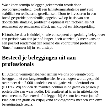
Waar korte termijn beleggen gekenmerkt wordt door
onvoorspelbaarheid, biedt een langetermijnstrategie juist rust,
stabiliteit en realistische groeikansen. Door te investeren in een
breed gespreide portefeuille, opgebouwd op basis van een
doordachte strategie, profiteer je optimaal van factoren als het
rendement-op-rendement effect, marktgroei en risicospreiding.
Historische data is duidelijk: wie consequent en geduldig belegt over
een periode van tien jaar of langer, heeft aanzienlijk meer kans op
een positief rendement dan iemand die voortdurend probeert te
‘timen’ wanneer hij in- en uitstapt.
Besteed je beleggingen uit aan
professionals
Bij Axento vermogensbeheer richten we ons op verantwoord
beleggen met een langetermijnvisie. Je vermogen wordt gespreid
over meer dan 2.000 aandelen en obligaties via indexfondsen
(ETF’s). Wij houden de markten continu in de gaten en passen je
portefeuille aan waar nodig. Dit resulteert al jaren in uitstekende
rendementen. Benieuwd of beleggen bij Axento iets voor jou is?
Plan dan een gratis en vrijblijvend adviesgesprek met een van onze
beleggingsadviseurs.