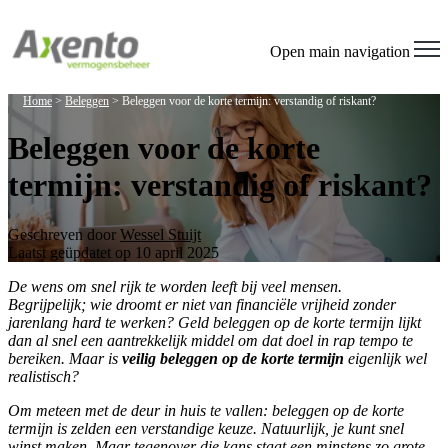
Welcome
to
All
Open main navigation
in
One
Home
>
Beleggen
>
Beleggen voor de korte termijn: verstandig of riskant?
Accessibility
screen
Beleggen voor de korte
reader.
To
termijn: verstandig of riskant?
start
the
All
in
Geschreven door
Wessel Stuijt
One
Laatst geüpdatet op 10 april 2025
Accessibility
screen
De wens om snel rijk te worden leeft bij veel mensen.
reader,
Begrijpelijk; wie droomt er niet van financiële vrijheid zonder
press
jarenlang hard te werken? Geld beleggen op de korte termijn lijkt
"Ctrl
dan al snel een aantrekkelijk middel om dat doel in rap tempo te
+
bereiken. Maar is
veilig beleggen op de korte termijn
eigenlijk wel
/".
realistisch?
This
Om meteen met de deur in huis te vallen: beleggen op de korte
shortcut
termijn is zelden een verstandige keuze. Natuurlijk, je kunt snel
activates
winst maken. Maar tegenover die kans staat een minstens zo grote
the