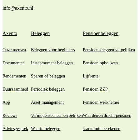
info@axento.nl
Axento
Beleggen
Pensioenbeleggen
Onze mensen
Beleggen voor beginners
Pensioenbeleggen vergelijken
Documenten
Instapmoment beleggen
Pensioen opbouwen
Rendementen
Sparen of beleggen
Lijfrente
Duurzaamheid
Periodiek beleggen
Pensioen ZZP
App
Asset management
Pensioen werknemer
Reviews
Vermogensbeheer vergelijken
Waardeoverdracht pensioen
Adviesgesprek
Waarin beleggen
Jaarruimte berekenen