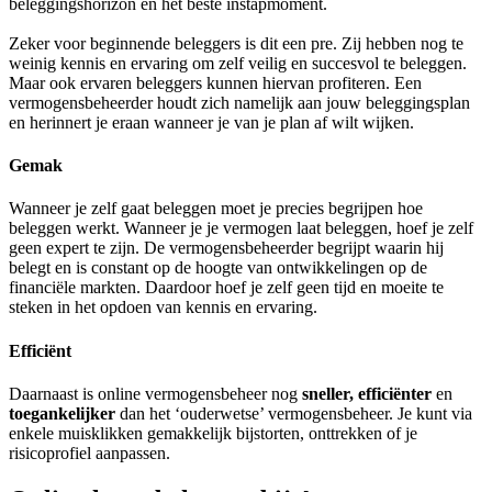
beleggingshorizon en het beste instapmoment.
Zeker voor beginnende beleggers is dit een pre. Zij hebben nog te
weinig kennis en ervaring om zelf veilig en succesvol te beleggen.
Maar ook ervaren beleggers kunnen hiervan profiteren. Een
vermogensbeheerder houdt zich namelijk aan jouw beleggingsplan
en herinnert je eraan wanneer je van je plan af wilt wijken.
Gemak
Wanneer je zelf gaat beleggen moet je precies begrijpen hoe
beleggen werkt. Wanneer je je vermogen laat beleggen, hoef je zelf
geen expert te zijn. De vermogensbeheerder begrijpt waarin hij
belegt en is constant op de hoogte van ontwikkelingen op de
financiële markten. Daardoor hoef je zelf geen tijd en moeite te
steken in het opdoen van kennis en ervaring.
Efficiënt
Daarnaast is online vermogensbeheer nog
sneller, efficiënter
en
toegankelijker
dan het ‘ouderwetse’ vermogensbeheer. Je kunt via
enkele muisklikken gemakkelijk bijstorten, onttrekken of je
risicoprofiel aanpassen.