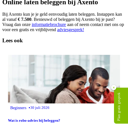
Online laten beleggen bij Axento
Bij Axento kun je je geld eenvoudig laten beleggen. Instappen kan
al vanaf
€ 7.500
. Benieuwd of beleggen bij Axento bij je past?
Vraag dan onze
informatiebrochure
aan of neem contact met ons op
voor een gratis en vrijblijvend
adviesgesprek!
Lees ook
×
Plan gratis gesprek
•
Beginners
30 juli 2026
Wat is robo-advies bij beleggen?