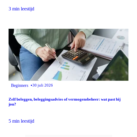
3 min leestijd
•
Beginners
30 juli 2026
Zelf beleggen, beleggingsadvies of vermogensbeheer: wat past bij
jou?
5 min leestijd