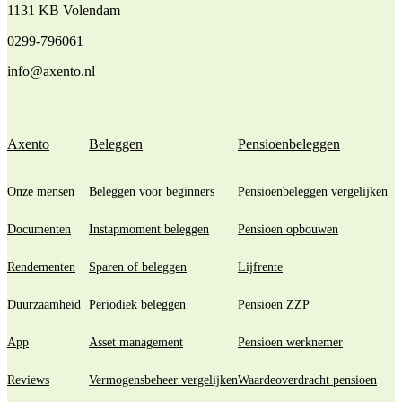
1131 KB Volendam
0299-796061
info@axento.nl
Axento
Beleggen
Pensioenbeleggen
Onze mensen
Beleggen voor beginners
Pensioenbeleggen vergelijken
Documenten
Instapmoment beleggen
Pensioen opbouwen
Rendementen
Sparen of beleggen
Lijfrente
Duurzaamheid
Periodiek beleggen
Pensioen ZZP
App
Asset management
Pensioen werknemer
Reviews
Vermogensbeheer vergelijken
Waardeoverdracht pensioen