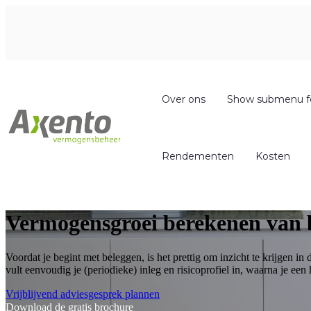
Over ons
Show submenu f
Rendementen
Kosten
Vermogensgroei berekenen van be
Voordat je begint met beleggen, is het prettig om inzicht te krijgen i
vult eenvoudig je (periodieke) inleg en risicoprofiel in, waarna je een 
Vrijblijvend adviesgesprek plannen
Download de gratis brochure