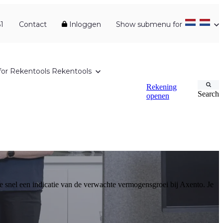
1
Contact
Inloggen
Show submenu for
or Rekentools
Rekentools
Rekening
Search
openen
 je snel een indicatie van de verwachte vermogensgroei bij Axento. Je