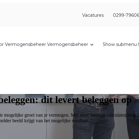
Vacatures
0299-79606
or Vermogensbeheer
Vermogensbeheer
Show submenu f
leggen: dit levert beleggen op
n de mogelijke groei van je vermogen. Met onze handige calculator krijg
helder beeld krijgt van het mogelijke resultaat.