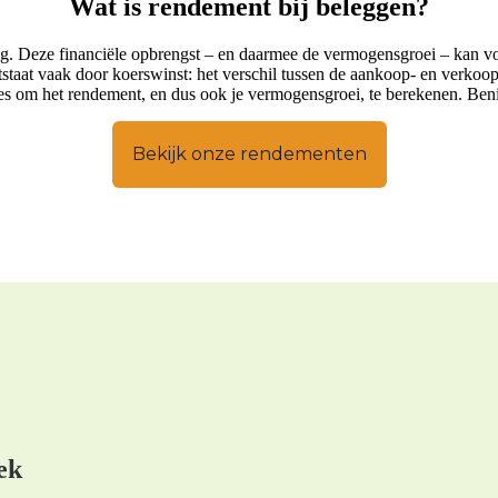
Wat is rendement bij beleggen?
ing. Deze financiële opbrengst – en daarmee de vermogensgroei – kan vo
staat vaak door koerswinst: het verschil tussen de aankoop- en verkoop
ules om het rendement, en dus ook je vermogensgroei, te berekenen. B
Bekijk onze rendementen
ek