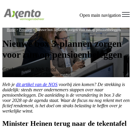
Open main navigation
Home
>
Pensioen
>
Nieuwe box 3-plannen zorgen voor run op pensioenbeleggen
Nieuwe box 3-plannen zorgen
voor run op pensioenbeleggen
Geschreven door
Nick Bond
Laatst geüpdatet op 27 februari 2026
Heb je
dit artikel van de NOS
voorbij zien komen? De strekking is
duidelijk: steeds meer ondernemers stappen over naar
pensioenbeleggen. De aanleiding is de verandering in box 3 die
voor 2028 op de agenda staat. Waar de fiscus nu nog rekent met een
fictief rendement, is het doel om straks belasting te heffen over je
werkelijke winst.
Minister Heinen terug naar de tekentafel