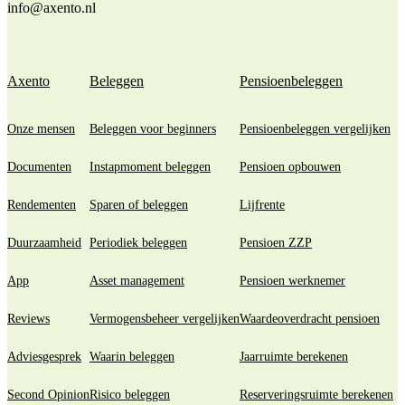
info@axento.nl
Axento
Beleggen
Pensioenbeleggen
Onze mensen
Beleggen voor beginners
Pensioenbeleggen vergelijken
Documenten
Instapmoment beleggen
Pensioen opbouwen
Rendementen
Sparen of beleggen
Lijfrente
Duurzaamheid
Periodiek beleggen
Pensioen ZZP
App
Asset management
Pensioen werknemer
Reviews
Vermogensbeheer vergelijken
Waardeoverdracht pensioen
Adviesgesprek
Waarin beleggen
Jaarruimte berekenen
Second Opinion
Risico beleggen
Reserveringsruimte berekenen