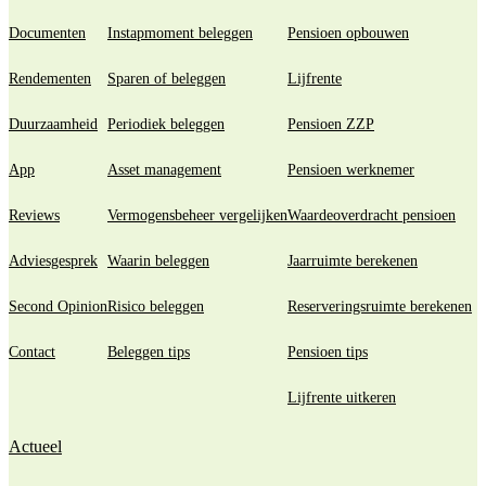
Documenten
Instapmoment beleggen
Pensioen opbouwen
Rendementen
Sparen of beleggen
Lijfrente
Duurzaamheid
Periodiek beleggen
Pensioen ZZP
App
Asset management
Pensioen werknemer
Reviews
Vermogensbeheer vergelijken
Waardeoverdracht pensioen
Adviesgesprek
Waarin beleggen
Jaarruimte berekenen
Second Opinion
Risico beleggen
Reserveringsruimte berekenen
Contact
Beleggen tips
Pensioen tips
Lijfrente uitkeren
Actueel