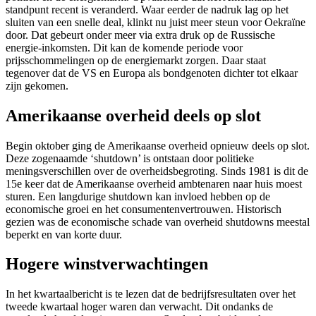
standpunt recent is veranderd. Waar eerder de nadruk lag op het
screen
sluiten van een snelle deal, klinkt nu juist meer steun voor Oekraïne
reader
door. Dat gebeurt onder meer via extra druk op de Russische
to
energie-inkomsten. Dit kan de komende periode voor
help
prijsschommelingen op de energiemarkt zorgen. Daar staat
you
tegenover dat de VS en Europa als bondgenoten dichter tot elkaar
navigate
zijn gekomen.
and
interact
Amerikaanse overheid deels op slot
with
the
content.
Begin oktober ging de Amerikaanse overheid opnieuw deels op slot.
Deze zogenaamde ‘shutdown’ is ontstaan door politieke
meningsverschillen over de overheidsbegroting. Sinds 1981 is dit de
15
e
keer dat de Amerikaanse overheid ambtenaren naar huis moest
sturen. Een langdurige shutdown kan invloed hebben op de
economische groei en het consumentenvertrouwen. Historisch
gezien was de economische schade van overheid shutdowns meestal
beperkt en van korte duur.
Hogere winstverwachtingen
In het kwartaalbericht is te lezen dat de bedrijfsresultaten over het
tweede kwartaal hoger waren dan verwacht. Dit ondanks de