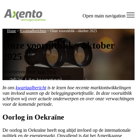
Welcome
to
All
Open main navigation
in
One
Home
>
Kwartaalberichten
>
Onze vooruitblik - oktober 2025
Accessibility
screen
Onze vooruitblik - oktober
reader.
To
2025
start
the
All
in
Geschreven door
Jaap Steur
One
Laatst geüpdatet op 6 oktober 2025
Accessibility
screen
In ons
kwartaalbericht
is te lezen hoe recente marktontwikkelingen
reader,
van invloed waren op de beleggingsportefeuille. In deze vooruitblik
press
schrijven wij over actuele onderwerpen en over onze verwachtingen
"Ctrl
voor de komende periode.
+
/".
Oorlog in Oekraïne
This
shortcut
De oorlog in Oekraïne heeft nog altijd invloed op de internationale
activates
politiek en de energiemarkt. Opvallend is dat het Amerikaanse
the