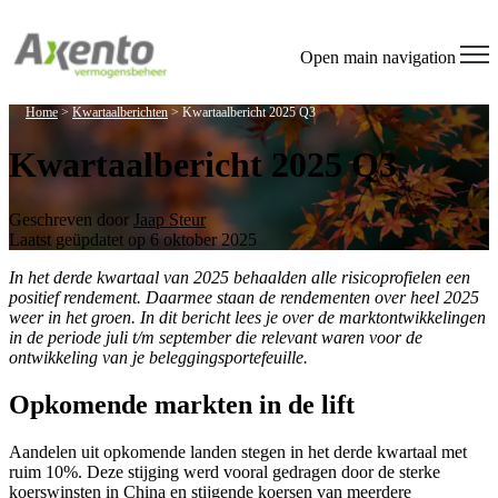
Welcome
to
All
Open main navigation
in
One
Home
>
Kwartaalberichten
>
Kwartaalbericht 2025 Q3
Accessibility
screen
Kwartaalbericht 2025 Q3
reader.
To
start
the
Geschreven door
Jaap Steur
All
Laatst geüpdatet op 6 oktober 2025
in
In het derde kwartaal van 2025 behaalden alle risicoprofielen een
One
positief rendement. Daarmee staan de rendementen over heel 2025
Accessibility
weer in het groen. In dit bericht lees je over de marktontwikkelingen
screen
in de periode juli t/m september die relevant waren voor de
reader,
ontwikkeling van je beleggingsportefeuille.
press
"Ctrl
+
Opkomende markten in de lift
/".
This
Aandelen uit opkomende landen stegen in het derde kwartaal met
shortcut
ruim 10%. Deze stijging werd vooral gedragen door de sterke
activates
koerswinsten in China en stijgende koersen van meerdere
the