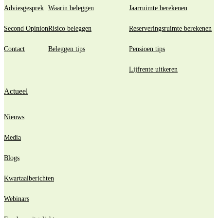
Adviesgesprek
Waarin beleggen
Jaarruimte berekenen
Second Opinion
Risico beleggen
Reserveringsruimte berekenen
Contact
Beleggen tips
Pensioen tips
Lijfrente uitkeren
Actueel
Nieuws
Media
Blogs
Kwartaalberichten
Webinars