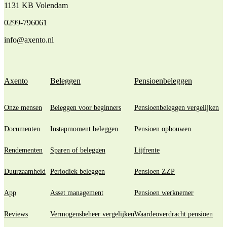
1131 KB Volendam
0299-796061
info@axento.nl
Axento
Beleggen
Pensioenbeleggen
Onze mensen
Beleggen voor beginners
Pensioenbeleggen vergelijken
Documenten
Instapmoment beleggen
Pensioen opbouwen
Rendementen
Sparen of beleggen
Lijfrente
Duurzaamheid
Periodiek beleggen
Pensioen ZZP
App
Asset management
Pensioen werknemer
Reviews
Vermogensbeheer vergelijken
Waardeoverdracht pensioen