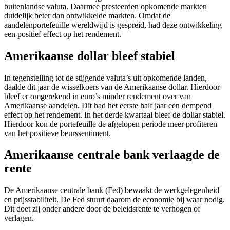
buitenlandse valuta. Daarmee presteerden opkomende markten
screen
duidelijk beter dan ontwikkelde markten. Omdat de
reader
aandelenportefeuille wereldwijd is gespreid, had deze ontwikkeling
to
een positief effect op het rendement.
help
you
Amerikaanse dollar bleef stabiel
navigate
and
interact
In tegenstelling tot de stijgende valuta’s uit opkomende landen,
with
daalde dit jaar de wisselkoers van de Amerikaanse dollar. Hierdoor
the
bleef er omgerekend in euro’s minder rendement over van
content.
Amerikaanse aandelen. Dit had het eerste half jaar een dempend
effect op het rendement. In het derde kwartaal bleef de dollar stabiel.
Hierdoor kon de portefeuille de afgelopen periode meer profiteren
van het positieve beurssentiment.
Amerikaanse centrale bank verlaagde de
rente
De Amerikaanse centrale bank (Fed) bewaakt de werkgelegenheid
en prijsstabiliteit. De Fed stuurt daarom de economie bij waar nodig.
Dit doet zij onder andere door de beleidsrente te verhogen of
verlagen.