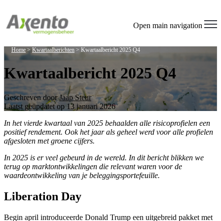
Open main navigation
Home
>
Kwartaalberichten
>
Kwartaalbericht 2025 Q4
Kwartaalbericht 2025 Q4
Geschreven door
Jaap Steur
Laatst geüpdatet op 13 januari 2026
In het vierde kwartaal van 2025 behaalden alle risicoprofielen een
positief rendement. Ook het jaar als geheel werd voor alle profielen
afgesloten met groene cijfers.
In 2025 is er veel gebeurd in de wereld. In dit bericht blikken we
terug op marktontwikkelingen die relevant waren voor de
waardeontwikkeling van je beleggingsportefeuille.
Liberation Day
Begin april introduceerde Donald Trump een uitgebreid pakket met