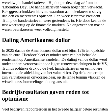
wereldwijde handelstarieven. Hij doopte deze dag zelf om tot
'Liberation Day'. De handelstarieven waren hoger dan verwacht.
Beleggers schrokken hiervan, waardoor aandelenkoersen stevig
daalden en marktrentes opliepen. Een week later trok President
Trump de handelstarieven weer grotendeels in. Hierdoor keerde de
rust weer terug op de financiële markten. Na ongeveer een maand
waren beurskoersen weer volledig hersteld.
Daling Amerikaanse dollar
In 2025 daalde de Amerikaanse dollar met bijna 12% ten opzichte
van de euro. Hierdoor bleef er minder over van het behaalde
rendement op Amerikaanse aandelen. De daling van de dollar werd
onder andere veroorzaakt door lagere renteverwachtingen in de VS,
Trumps politieke druk op de Fed, handelstarieven en een hogere
internationale afdekking van het valutarisico. Op de korte termijn
zijn valutakoersen onvoorspelbaar, op de lange termijn vlakken de
wisselkoersschommelingen doorgaans uit.
Bedrijfsresultaten gaven reden tot
optimisme
Veel bedrijven rapporteerden in het tweede halfjaar betere resultaten