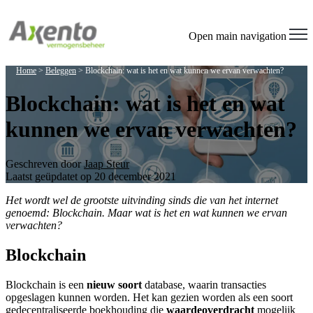
Welcome
to
All
Open main navigation
in
One
Home
>
Beleggen
>
Blockchain: wat is het en wat kunnen we ervan verwachten?
Accessibility
screen
Blockchain: wat is het en wat
reader.
To
kunnen we ervan verwachten?
start
the
All
in
Geschreven door
Jaap Steur
One
Laatst geüpdatet op 20 december 2021
Accessibility
screen
Het wordt wel de grootste uitvinding sinds die van het internet
reader,
genoemd: Blockchain. Maar wat is het en wat kunnen we ervan
press
verwachten?
"Ctrl
+
Blockchain
/".
This
Blockchain is een
nieuw soort
database, waarin transacties
shortcut
opgeslagen kunnen worden. Het kan gezien worden als een soort
activates
gedecentraliseerde boekhouding die
waardeoverdracht
mogelijk
the