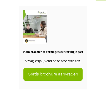
Kom erachter of vermogensbeheer bij je past
Vraag vrijblijvend onze brochure aan.