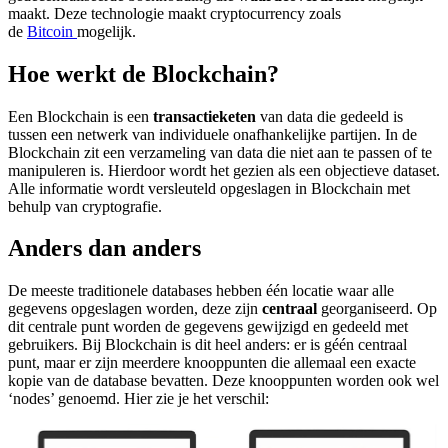
maakt. Deze technologie maakt cryptocurrency zoals
screen
de
Bitcoin
mogelijk.
reader
to
Hoe werkt de Blockchain?
help
you
navigate
Een Blockchain is een
transactieketen
van data die gedeeld is
and
tussen een netwerk van individuele onafhankelijke partijen. In de
interact
Blockchain zit een verzameling van data die niet aan te passen of te
with
manipuleren is. Hierdoor wordt het gezien als een objectieve dataset.
the
Alle informatie wordt versleuteld opgeslagen in Blockchain met
content.
behulp van cryptografie.
Anders dan anders
De meeste traditionele databases hebben één locatie waar alle
gegevens opgeslagen worden, deze zijn
centraal
georganiseerd. Op
dit centrale punt worden de gegevens gewijzigd en gedeeld met
gebruikers. Bij Blockchain is dit heel anders: er is géén centraal
punt, maar er zijn meerdere knooppunten die allemaal een exacte
kopie van de database bevatten. Deze knooppunten worden ook wel
‘nodes’ genoemd. Hier zie je het verschil: