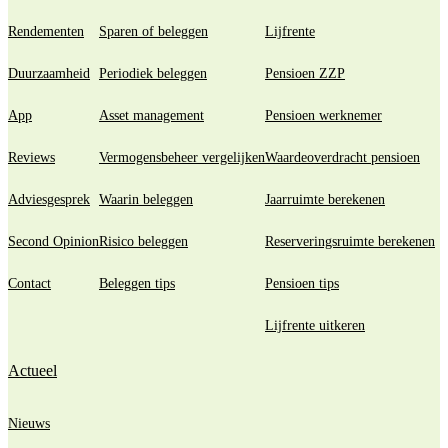
Rendementen
Sparen of beleggen
Lijfrente
Duurzaamheid
Periodiek beleggen
Pensioen ZZP
App
Asset management
Pensioen werknemer
Reviews
Vermogensbeheer vergelijken
Waardeoverdracht pensioen
Adviesgesprek
Waarin beleggen
Jaarruimte berekenen
Second Opinion
Risico beleggen
Reserveringsruimte berekenen
Contact
Beleggen tips
Pensioen tips
Lijfrente uitkeren
Actueel
Nieuws