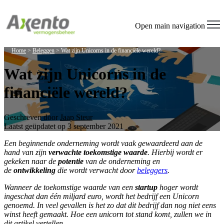
Open main navigation
Home
>
Beleggen
>
Wat zijn Unicorns in de financiële wereld?
Wat zijn Unicorns in de
financiële wereld?
Geschreven door
Jaap Steur
Laatst geüpdatet op 3 september 2021
Een beginnende onderneming wordt vaak gewaardeerd aan de
hand van zijn
verwachte toekomstige waarde
. Hierbij wordt er
gekeken naar de
potentie
van de onderneming en
de
ontwikkeling
die wordt verwacht door
beleggers
.
Wanneer de toekomstige waarde van een
startup
hoger wordt
ingeschat dan één miljard euro, wordt het bedrijf een Unicorn
genoemd. In veel gevallen is het zo dat dit bedrijf dan nog niet eens
winst heeft gemaakt. Hoe een unicorn tot stand komt, zullen we in
dit artikel vertellen.