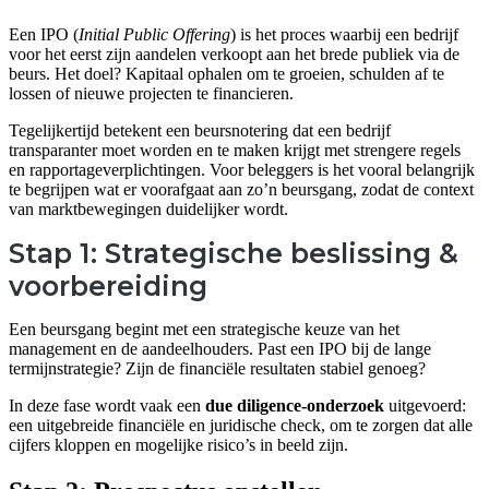
screen
Een IPO (
Initial Public Offering
) is het proces waarbij een bedrijf
reader
voor het eerst zijn aandelen verkoopt aan het brede publiek via de
to
beurs. Het doel? Kapitaal ophalen om te groeien, schulden af te
help
lossen of nieuwe projecten te financieren.
you
navigate
Tegelijkertijd betekent een beursnotering dat een bedrijf
and
transparanter moet worden en te maken krijgt met strengere regels
interact
en rapportageverplichtingen. Voor beleggers is het vooral belangrijk
with
te begrijpen wat er voorafgaat aan zo’n beursgang, zodat de context
the
van marktbewegingen duidelijker wordt.
content.
Stap 1: Strategische beslissing &
voorbereiding
Een beursgang begint met een strategische keuze van het
management en de aandeelhouders. Past een IPO bij de lange
termijnstrategie? Zijn de financiële resultaten stabiel genoeg?
In deze fase wordt vaak een
due diligence-onderzoek
uitgevoerd:
een uitgebreide financiële en juridische check, om te zorgen dat alle
cijfers kloppen en mogelijke risico’s in beeld zijn.