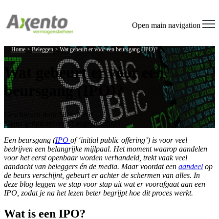
Welcome
to
All
Open main navigation
in
One
Home
>
Beleggen
>
Wat gebeurt er vóór een beursgang (IPO)?
Accessibility
screen
Wat gebeurt er vóór een
reader.
To
beursgang (IPO)?
start
the
All
in
Geschreven door
Nick Bond
One
Laatst geüpdatet op 13 augustus 2025
Accessibility
screen
Een beursgang (
IPO
of ‘initial public offering’) is voor veel
reader,
bedrijven een belangrijke mijlpaal. Het moment waarop aandelen
press
voor het eerst openbaar worden verhandeld, trekt vaak veel
"Ctrl
aandacht van beleggers én de media. Maar voordat een
aandeel
op
+
de beurs verschijnt, gebeurt er achter de schermen van alles. In
/".
deze blog leggen we stap voor stap uit wat er voorafgaat aan een
This
IPO, zodat je na het lezen beter begrijpt hoe dit proces werkt.
shortcut
activates
Wat is een IPO?
the