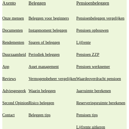
Axento
Beleggen
Pensioenbeleggen
Onze mensen
Beleggen voor beginners
Pensioenbeleggen vergelijken
Documenten
Instapmoment beleggen
Pensioen opbouwen
Rendementen
Sparen of beleggen
Lijfrente
Duurzaamheid
Periodiek beleggen
Pensioen ZZP
App
Asset management
Pensioen werknemer
Reviews
Vermogensbeheer vergelijken
Waardeoverdracht pensioen
Adviesgesprek
Waarin beleggen
Jaarruimte berekenen
Second Opinion
Risico beleggen
Reserveringsruimte berekenen
Contact
Beleggen tips
Pensioen tips
Lijfrente uitkeren