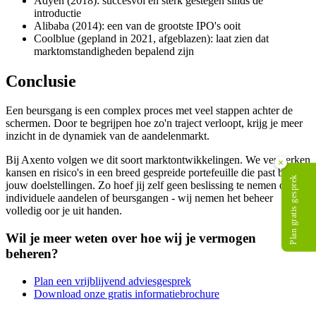
Adyen (2018): succesvol en sterk gestegen sinds de
introductie
Alibaba (2014): een van de grootste IPO's ooit
Coolblue (gepland in 2021, afgeblazen): laat zien dat
marktomstandigheden bepalend zijn
Conclusie
Een beursgang is een complex proces met veel stappen achter de
schermen. Door te begrijpen hoe zo'n traject verloopt, krijg je meer
inzicht in de dynamiek van de aandelenmarkt.
Bij Axento volgen we dit soort marktontwikkelingen. We verwerken
×
kansen en risico's in een breed gespreide portefeuille die past bij
Plan gratis gesprek
jouw doelstellingen. Zo hoef jij zelf geen beslissing te nemen over
individuele aandelen of beursgangen - wij nemen het beheer
volledig oor je uit handen.
Wil je meer weten over hoe wij je vermogen
beheren?
Plan een vrijblijvend adviesgesprek
Download onze gratis informatiebrochure