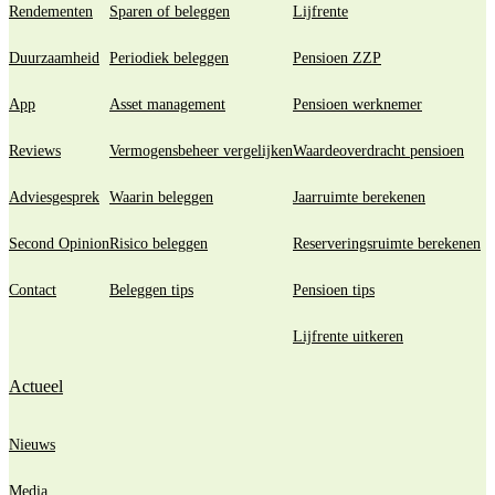
Rendementen
Sparen of beleggen
Lijfrente
Duurzaamheid
Periodiek beleggen
Pensioen ZZP
App
Asset management
Pensioen werknemer
Reviews
Vermogensbeheer vergelijken
Waardeoverdracht pensioen
Adviesgesprek
Waarin beleggen
Jaarruimte berekenen
Second Opinion
Risico beleggen
Reserveringsruimte berekenen
Contact
Beleggen tips
Pensioen tips
Lijfrente uitkeren
Actueel
Nieuws
Media