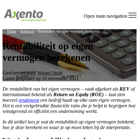
Welcome
to
All
Open main navigation
in
One
Home
>
Beleggen
>
Rentabiliteit op eigen vermogen berekenen
Accessibility
screen
Rentabiliteit op eigen
reader.
To
vermogen berekenen
start
the
All
in
Geschreven door
Wessel Stuijt
One
Laatst geüpdatet op 10 november 2021
Accessibility
screen
De rentabiliteit van het eigen vermogen – vaak afgekort als
REV
of
reader,
internationaal bekend als
Return on Equity (ROE)
– laat zien
press
hoeveel
rendement
een bedrijf haalt op elke euro eigen vermogen.
"Ctrl
Het is een veelgebruikte financiële ratio die je helpt te begrijpen hoe
+
winstgevend en efficiënt een onderneming werkt.
/".
In dit artikel lees je wat de rentabiliteit op eigen vermogen betekent,
This
hoe je deze berekent en waar je op moet letten bij de interpretatie.
shortcut
activates
the