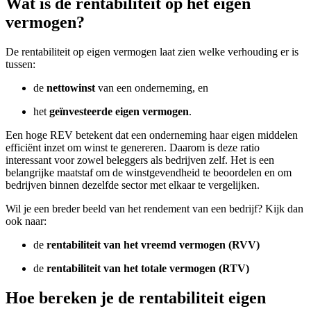
Wat is de rentabiliteit op het eigen
screen
vermogen?
reader
to
help
De rentabiliteit op eigen vermogen laat zien welke verhouding er is
you
tussen:
navigate
and
de
nettowinst
van een onderneming, en
interact
het
geïnvesteerde eigen vermogen
.
with
the
Een hoge REV betekent dat een onderneming haar eigen middelen
content.
efficiënt inzet om winst te genereren. Daarom is deze ratio
interessant voor zowel beleggers als bedrijven zelf. Het is een
belangrijke maatstaf om de winstgevendheid te beoordelen en om
bedrijven binnen dezelfde sector met elkaar te vergelijken.
Wil je een breder beeld van het rendement van een bedrijf? Kijk dan
ook naar:
de
rentabiliteit van het vreemd vermogen (RVV)
de
rentabiliteit van het totale vermogen (RTV)
Hoe bereken je de rentabiliteit eigen