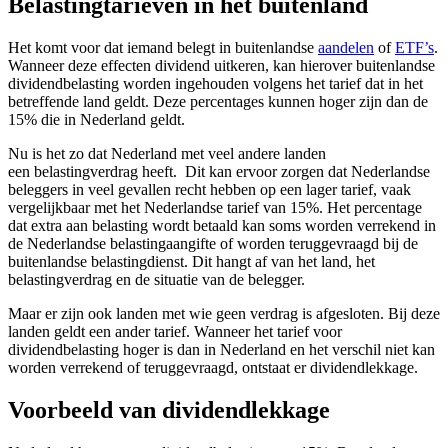
Belastingtarieven in het buitenland
Het komt voor dat iemand belegt in buitenlandse
aandelen
of
ETF’s
.
Wanneer deze effecten dividend uitkeren, kan hierover buitenlandse
dividendbelasting worden ingehouden volgens het tarief dat in het
betreffende land geldt. Deze percentages kunnen hoger zijn dan de
15% die in Nederland geldt.
Nu is het zo dat Nederland met veel andere landen
een
belastingverdrag
heeft.
Dit
kan ervoor zorgen dat Nederlandse
beleggers in veel gevallen recht hebben op een lager tarief, vaak
vergelijkbaar met het Nederlandse tarief van 15%
.
Het percentage
dat extra aan belasting wordt betaald kan soms worden verrekend in
de Nederlandse belastingaangifte of worden teruggevraagd bij de
buitenlandse belastingdienst. Dit hangt af van het land, het
belastingverdrag en de situatie van de belegger.
Maar er zijn ook landen met wie
geen
verdrag is afgesloten. Bij deze
landen geldt een
ander
tarief. Wanneer het tarief voor
dividendbelasting hoger is dan in Nederland en het verschil niet kan
worden verrekend of teruggevraagd, ontstaat er dividendlekkage.
Voorbeeld van dividendlekkage