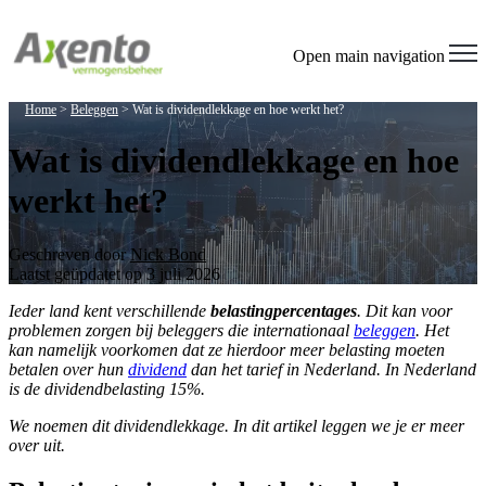
Open main navigation
Home
>
Beleggen
>
Wat is dividendlekkage en hoe werkt het?
Wat is dividendlekkage en hoe
werkt het?
Geschreven door
Nick Bond
Laatst geüpdatet op 3 juli 2026
Ieder land kent verschillende
belastingpercentages
. Dit kan voor
problemen zorgen bij beleggers die internationaal
beleggen
. Het
kan namelijk voorkomen dat ze hierdoor meer belasting moeten
betalen over hun
dividend
dan het tarief in Nederland. In Nederland
is de dividendbelasting 15%.
We noemen dit dividendlekkage. In dit artikel leggen we je er meer
over uit.