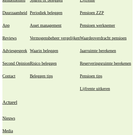
Rendementen
Sparen of beleggen
Lijfrente
Duurzaamheid
Periodiek beleggen
Pensioen ZZP
App
Asset management
Pensioen werknemer
Reviews
Vermogensbeheer vergelijken
Waardeoverdracht pensioen
Adviesgesprek
Waarin beleggen
Jaarruimte berekenen
Second Opinion
Risico beleggen
Reserveringsruimte berekenen
Contact
Beleggen tips
Pensioen tips
Lijfrente uitkeren
Actueel
Nieuws
Media