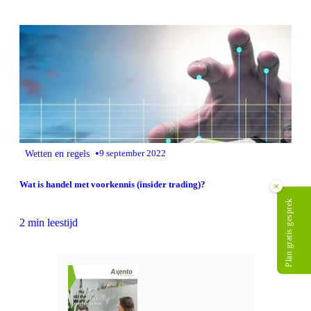
•
Wetten en regels
9 september 2022
Wat is handel met voorkennis (insider trading)?
×
Plan gratis gesprek
2 min leestijd