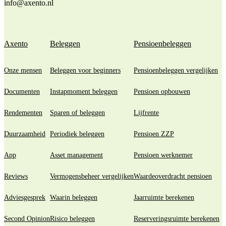
info@axento.nl
Axento
Beleggen
Pensioenbeleggen
Onze mensen
Beleggen voor beginners
Pensioenbeleggen vergelijken
Documenten
Instapmoment beleggen
Pensioen opbouwen
Rendementen
Sparen of beleggen
Lijfrente
Duurzaamheid
Periodiek beleggen
Pensioen ZZP
App
Asset management
Pensioen werknemer
Reviews
Vermogensbeheer vergelijken
Waardeoverdracht pensioen
Adviesgesprek
Waarin beleggen
Jaarruimte berekenen
Second Opinion
Risico beleggen
Reserveringsruimte berekenen