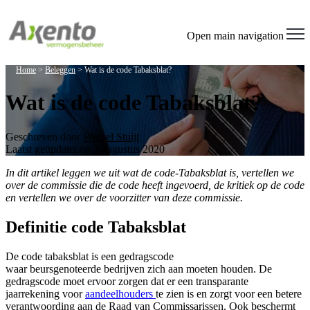
Welcome
to
All
Open main navigation
in
One
Home
>
Beleggen
>
Wat is de code Tabaksblat?
Accessibility
screen
Wat is de code Tabaksblat?
reader.
To
start
the
Geschreven door
Wessel Stuijt
All
Laatst geüpdatet op 3 augustus 2020
in
In dit artikel leggen we uit wat de code-Tabaksblat is, vertellen we
One
over de commissie die de code heeft ingevoerd, de kritiek op de code
Accessibility
en vertellen we over de voorzitter van deze commissie.
screen
reader,
press
Definitie code Tabaksblat
"Ctrl
+
De code tabaksblat is een gedragscode
/".
waar beursgenoteerde bedrijven zich aan moeten houden. De
This
gedragscode moet ervoor zorgen dat er een transparante
shortcut
jaarrekening voor
aandeelhouders
te zien is en zorgt voor een betere
activates
verantwoording aan de Raad van Commissarissen. Ook beschermt
the