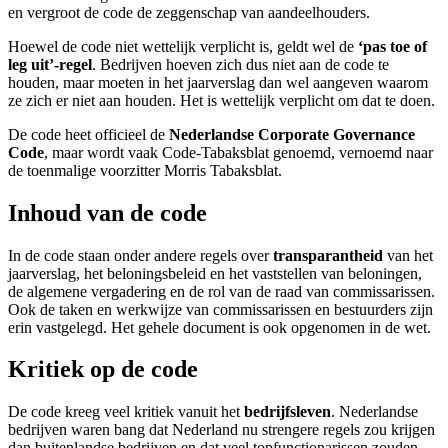
en vergroot de code de zeggenschap van aandeelhouders.
screen
reader
Hoewel de code niet wettelijk verplicht is, geldt wel de
‘pas toe of
to
leg uit’-regel
. Bedrijven hoeven zich dus niet aan de code te
help
houden, maar moeten in het jaarverslag dan wel aangeven waarom
you
ze zich er niet aan houden. Het is wettelijk verplicht om dat te doen.
navigate
and
De code heet officieel de
Nederlandse Corporate Governance
interact
Code
, maar wordt vaak Code-Tabaksblat genoemd, vernoemd naar
with
de toenmalige voorzitter Morris Tabaksblat.
the
content.
Inhoud van de code
In de code staan onder andere regels over
transparantheid
van het
jaarverslag, het beloningsbeleid en het vaststellen van beloningen,
de algemene vergadering en de rol van de raad van commissarissen.
Ook de taken en werkwijze van commissarissen en bestuurders zijn
erin vastgelegd. Het gehele document is ook opgenomen in de wet.
Kritiek op de code
De code kreeg veel kritiek vanuit het
bedrijfsleven
. Nederlandse
bedrijven waren bang dat Nederland nu strengere regels zou krijgen
dan buitenlandse bedrijven en dat veel topfunctionarissen zouden