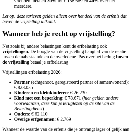
vrienden, betalen
30%
tot € 158.669
en
40%
over het
meerdere.
Let op: deze tarieven gelden alleen over het deel van de erfenis dat
boven de vrijstelling uitkomt.
Wanneer heb je recht op vrijstelling?
Net zoals bij andere belastingen kent de erfbelasting ook
vrijstellingen
. De hoogte van de vrijstelling hangt af van de relatie
tussen de nabestaande en de overledene. Pas over het bedrag
boven
de vrijstelling
betaal je erfbelasting.
Vrijstellingen erfbelasting 2026:
Partner
(echtgenoot, geregistreerd partner of samenwonend):
€ 828.035
Kinderen en kleinkinderen
: € 26.230
Kind met een beperking
: € 78.671 (
hier gelden andere
voorwaarden, deze kun je teruglezen op de site van de
Belastingdienst
)
Ouders
: € 62.110
Overige erfgenamen
: € 2.769
Wanneer de waarde van de erfenis die je ontvangt lager of gelijk aan