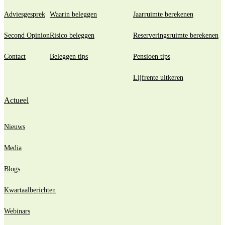
Adviesgesprek
Waarin beleggen
Jaarruimte berekenen
Second Opinion
Risico beleggen
Reserveringsruimte berekenen
Contact
Beleggen tips
Pensioen tips
Lijfrente uitkeren
Actueel
Nieuws
Media
Blogs
Kwartaalberichten
Webinars