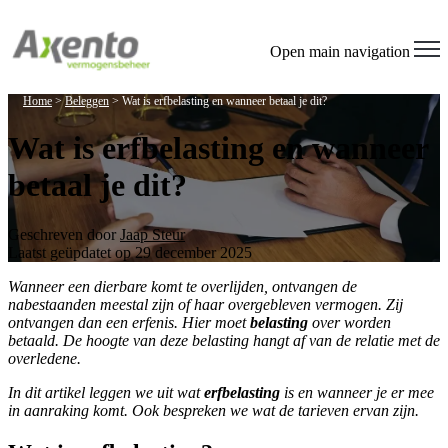
Open main navigation
Home
>
Beleggen
>
Wat is erfbelasting en wanneer betaal je dit?
Wat is erfbelasting en wanneer
betaal je dit?
Geschreven door
Jaap Steur
Laatst geüpdatet op 29 december 2025
Wanneer een dierbare komt te overlijden, ontvangen de
nabestaanden meestal zijn of haar overgebleven vermogen. Zij
ontvangen dan een erfenis. Hier moet
belasting
over worden
betaald. De hoogte van deze belasting hangt af van de relatie met de
overledene.
In dit artikel leggen we uit wat
erfbelasting
is en wanneer je er mee
in aanraking komt. Ook bespreken we wat de tarieven ervan zijn.