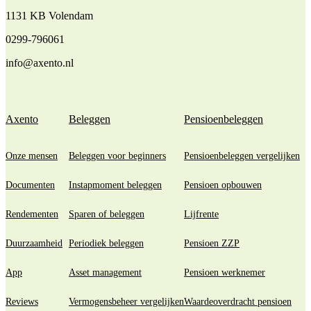
1131 KB Volendam
0299-796061
info@axento.nl
Axento
Beleggen
Pensioenbeleggen
Onze mensen
Beleggen voor beginners
Pensioenbeleggen vergelijken
Documenten
Instapmoment beleggen
Pensioen opbouwen
Rendementen
Sparen of beleggen
Lijfrente
Duurzaamheid
Periodiek beleggen
Pensioen ZZP
App
Asset management
Pensioen werknemer
Reviews
Vermogensbeheer vergelijken
Waardeoverdracht pensioen