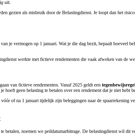
g uit.
den gezien als misbruik door de Belastingdienst. Je loopt dan het risico
n je vermogen op 1 januari. Wat je die dag bezit, bepaalt hoeveel bela
stingdienst werkte met fictieve rendementen die vaak afweken van de wer
itgaan van fictieve rendementen. Vanaf 2025 geldt een
tegenbewijsrege
je hoeft geen belasting te betalen over een rendement dat je niet hebt b
vóór of na 1 januari tijdelijk zijn beleggingen naar de spaarrekening v
t
g te betalen, noemen we peildatumarbitrage. De belastingdienst wil dit