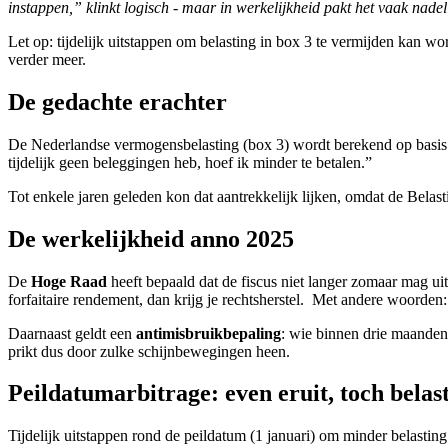
instappen,” klinkt logisch - maar in werkelijkheid pakt het vaak nadeli
Let op: tijdelijk uitstappen om belasting in box 3 te vermijden kan wor
verder meer.
De gedachte erachter
De Nederlandse vermogensbelasting (box 3) wordt berekend op basis va
tijdelijk geen beleggingen heb, hoef ik minder te betalen.”
Tot enkele jaren geleden kon dat aantrekkelijk lijken, omdat de Bela
De werkelijkheid anno 2025
De
Hoge Raad
heeft bepaald dat de fiscus niet langer zomaar mag u
forfaitaire rendement, dan krijg je rechtsherstel. Met andere woorden: 
Daarnaast geldt een
antimisbruikbepaling
: wie binnen drie maanden 
prikt dus door zulke schijnbewegingen heen.
Peildatumarbitrage: even eruit, toch belas
Tijdelijk uitstappen rond de peildatum (1 januari) om minder belastin