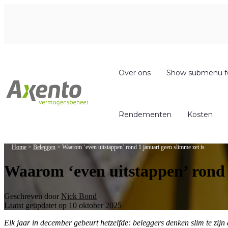
Over ons
Show submenu f
Rendementen
Kosten
Home
>
Beleggen
>
Waarom ‘even uitstappen’ rond 1 januari geen slimme zet is
Waarom ‘even uitstappen’ rond 1
Geschreven door
Nick Bond
Laatst geüpdatet op 10 oktober 2025
Elk jaar in december gebeurt hetzelfde: beleggers denken slim te zij