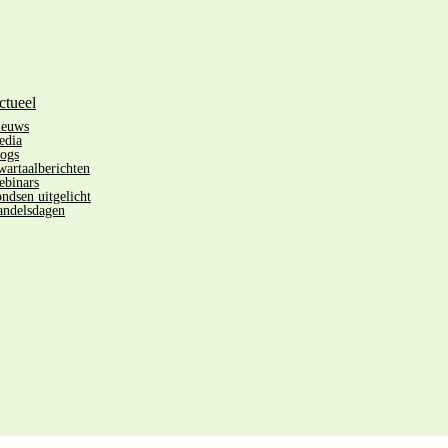
ctueel
ieuws
edia
ogs
artaalberichten
binars
ndsen uitgelicht
ndelsdagen