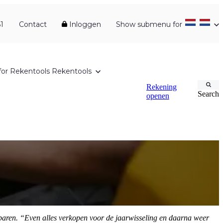
1
Contact
Inloggen
Show submenu for
or Rekentools
Rekentools
Rekening
Search
openen
esparen. “Even alles verkopen voor de jaarwisseling en daarna weer