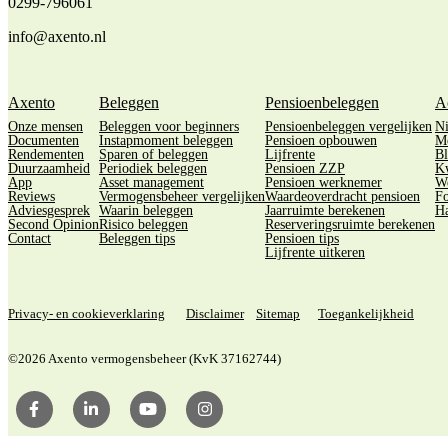
0299-796061
info@axento.nl
Axento
Beleggen
Pensioenbeleggen
A
Onze mensen
Beleggen voor beginners
Pensioenbeleggen vergelijken
N
Documenten
Instapmoment beleggen
Pensioen opbouwen
M
Rendementen
Sparen of beleggen
Lijfrente
Bl
Duurzaamheid
Periodiek beleggen
Pensioen ZZP
Kw
App
Asset management
Pensioen werknemer
We
Reviews
Vermogensbeheer vergelijken
Waardeoverdracht pensioen
Fo
Adviesgesprek
Waarin beleggen
Jaarruimte berekenen
Ha
Second Opinion
Risico beleggen
Reserveringsruimte berekenen
Contact
Beleggen tips
Pensioen tips
Lijfrente uitkeren
Privacy- en cookieverklaring
Disclaimer
Sitemap
Toegankelijkheid
©2026 Axento vermogensbeheer (KvK 37162744)