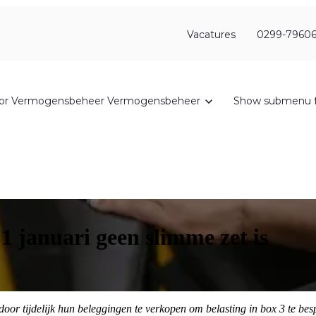
Vacatures
0299-79606
or Vermogensbeheer
Vermogensbeheer
Show submenu f
 januari geen slimme zet is
n door tijdelijk hun beleggingen te verkopen om belasting in box 3 te b