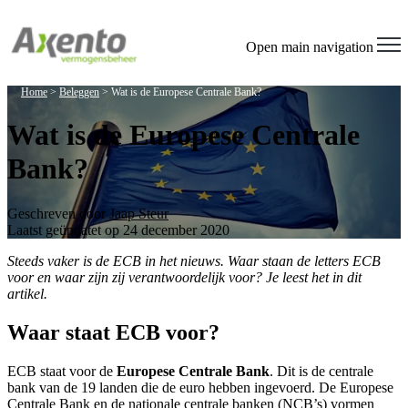
Open main navigation
Home
>
Beleggen
>
Wat is de Europese Centrale Bank?
Wat is de Europese Centrale
Bank?
Geschreven door
Jaap Steur
Laatst geüpdatet op 24 december 2020
Steeds vaker is de ECB in het nieuws. Waar staan de letters ECB
voor en waar zijn zij verantwoordelijk voor? Je leest het in dit
artikel.
Waar staat ECB voor?
ECB staat voor de
Europese Centrale Bank
. Dit is de centrale
bank van de 19 landen die de euro hebben ingevoerd. De Europese
Centrale Bank en de nationale centrale banken (NCB’s) vormen