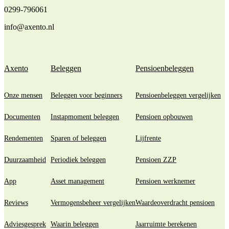
0299-796061
info@axento.nl
Axento
Beleggen
Pensioenbeleggen
Onze mensen
Beleggen voor beginners
Pensioenbeleggen vergelijken
Documenten
Instapmoment beleggen
Pensioen opbouwen
Rendementen
Sparen of beleggen
Lijfrente
Duurzaamheid
Periodiek beleggen
Pensioen ZZP
App
Asset management
Pensioen werknemer
Reviews
Vermogensbeheer vergelijken
Waardeoverdracht pensioen
Adviesgesprek
Waarin beleggen
Jaarruimte berekenen