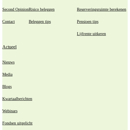
Second Opinion
Risico beleggen
Reserveringsruimte berekenen
Contact
Beleggen tips
Pensioen tips
Lijfrente uitkeren
Actueel
Nieuws
Media
Blogs
Kwartaalberichten
Webinars
Fondsen uitgelicht