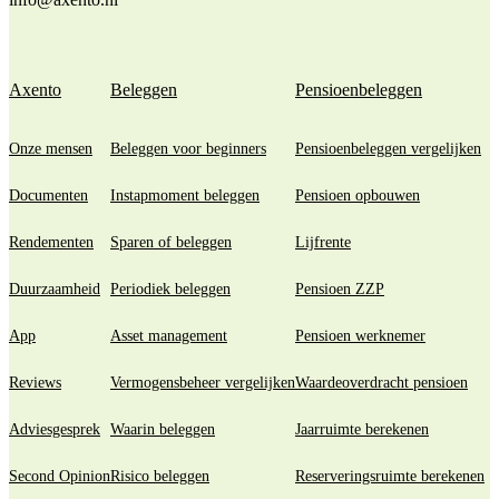
Axento
Beleggen
Pensioenbeleggen
Onze mensen
Beleggen voor beginners
Pensioenbeleggen vergelijken
Documenten
Instapmoment beleggen
Pensioen opbouwen
Rendementen
Sparen of beleggen
Lijfrente
Duurzaamheid
Periodiek beleggen
Pensioen ZZP
App
Asset management
Pensioen werknemer
Reviews
Vermogensbeheer vergelijken
Waardeoverdracht pensioen
Adviesgesprek
Waarin beleggen
Jaarruimte berekenen
Second Opinion
Risico beleggen
Reserveringsruimte berekenen