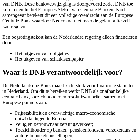
van DNB. Deze bankwetwijziging is doorgevoerd zodat DNB toe
screen
kon treden tot het Europees Stelsel van Centrale Banken. Kort
reader
samengevat betekent dit een volledige overdracht aan de Europese
to
Centrale Bank waardoor Nederland niet meer de gelduitgifte zelf
help
kan regelen.
you
navigate
Een begrotingstekort kan de Nederlandse regering alleen financieren
and
door:
interact
with
Het uitgeven van obligaties
the
Het uitgeven van schatkistenpapier
content.
Waar is DNB verantwoordelijk voor?
De Nederlandsche Bank maakt zicht sterk voor financiële stabiliteit
in Nederland. Om dit te bereiken werkt DNB als onafhankelijke
centrale bank, toezichthouder en resolutie-autoriteit samen met
Europese partners aan:
Prijsstabiliteit en evenwichtige macro-economische
ontwikkelingen in Europa;
Veilig en betrouwbaar betalingsverkeer;
Toezichthouder op banken, pensioenfondsen, verzekeraars en
andere financiële instellingen;