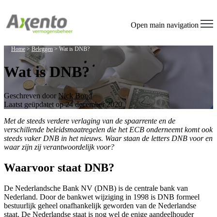
Welcome
to
All
Open main navigation
in
One
Home
>
Beleggen
>
Wat is DNB?
Accessibility
screen
Wat is DNB?
reader.
To
start
the
Geschreven door
Nick Bond
All
Laatst geüpdatet op 24 december 2020
in
Met de steeds verdere verlaging van de spaarrente en de
One
verschillende beleidsmaatregelen die het ECB onderneemt komt ook
Accessibility
steeds vaker DNB in het nieuws. Waar staan de letters DNB voor en
screen
waar zijn zij verantwoordelijk voor?
reader,
press
"Ctrl
Waarvoor staat DNB?
+
/".
De Nederlandsche Bank NV (DNB) is de centrale bank van
This
Nederland. Door de bankwet wijziging in 1998 is DNB formeel
shortcut
bestuurlijk geheel onafhankelijk geworden van de Nederlandse
activates
staat. De Nederlandse staat is nog wel de enige aandeelhouder
the