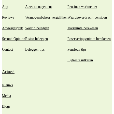
App
Asset management
Pensioen werknemer
Reviews
Vermogensbeheer vergelijken
Waardeoverdracht pensioen
Adviesgesprek
Waarin beleggen
Jaarruimte berekenen
Second Opinion
Risico beleggen
Reserveringsruimte berekenen
Contact
Beleggen tips
Pensioen tips
Lijfrente uitkeren
Actueel
Nieuws
Media
Blogs