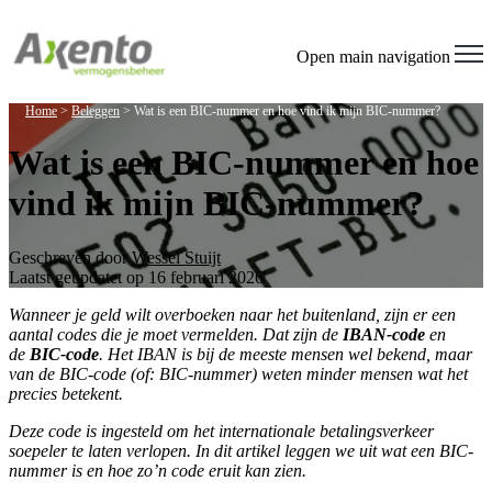
Open main navigation
Home
>
Beleggen
>
Wat is een BIC-nummer en hoe vind ik mijn BIC-nummer?
Wat is een BIC-nummer en hoe
vind ik mijn BIC-nummer?
Geschreven door
Wessel Stuijt
Laatst geüpdatet op 16 februari 2026
Wanneer je geld wilt overboeken naar het buitenland, zijn er een
aantal codes die je moet vermelden. Dat zijn de
IBAN-code
en
de
BIC-code
. Het IBAN is bij de meeste mensen wel bekend, maar
van de BIC-code (of: BIC-nummer) weten minder mensen wat het
precies betekent.
Deze code is ingesteld om het internationale betalingsverkeer
soepeler te laten verlopen. In dit artikel leggen we uit wat een BIC-
nummer is en hoe zo’n code eruit kan zien.